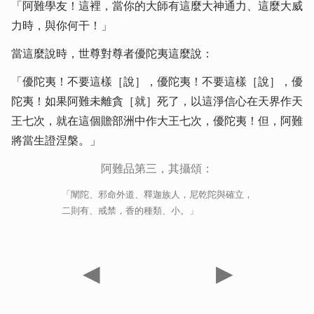
「阿難學友！這裡，當你的大師有這麼大神通力、這麼大威
力時，與你何干！」
當這麼說時，世尊對尊者優陀夷這麼說：
「優陀夷！不要這樣［說］，優陀夷！不要這樣［說］，優
陀夷！如果阿難未離貪［就］死了，以這淨信心在天界作天
王七次，就在這個贍部洲中作大王七次，優陀夷！但，阿難
將當生證涅槃。」
阿難品第三，其攝頌：
「闡陀、邪命外道、釋迦族人，尼乾陀與確立，
二則有、戒禁，香的種類、小。」
◀
▶