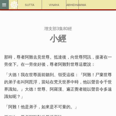
☸
≡
Sutta
Vinaya
Abhidhamma
增支部3集80經
小經
那時，尊者阿難去見世尊。抵達後，向世尊問訊，接著在一
旁坐下。在一旁坐好後，尊者阿難對世尊這麼說：
「大德！我在世尊面前聽到、領受這樣：『阿難！尸棄世尊
的弟子名叫阿毘浮，當站在梵天世界中時，他以聲音令千世
界識知。』大德！世尊、阿羅漢、遍正覺者能以聲音令多遠
識知呢？」
「阿難！他是弟子，如來是不可量的。」