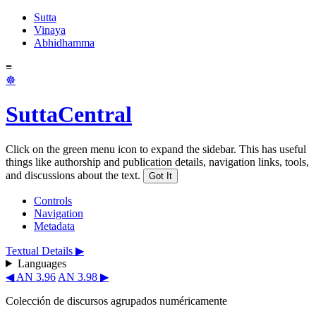
Sutta
Vinaya
Abhidhamma
≡
☸
SuttaCentral
Click on the green menu icon to expand the sidebar. This has useful
things like authorship and publication details, navigation links, tools,
and discussions about the text.
Got It
Controls
Navigation
Metadata
Textual Details ▶
Languages
◀ AN 3.96
AN 3.98 ▶
Colección de discursos agrupados numéricamente