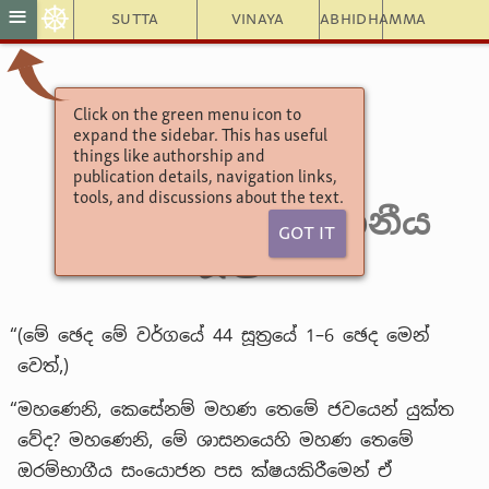
☸
≡
Sutta
Vinaya
Abhidhamma
Click on the green menu icon to
අංගුත්තර නිකාය
expand the sidebar. This has useful
එක නිපාතය
things like authorship and
publication details, navigation links,
10. ලෝණඵල වර්ගය
tools, and discussions about the text.
97. දුතිය අස්සාජානීය
Got It
සූත්‍රය
“(මේ ඡෙද මේ වර්ගයේ 44 සූත්‍රයේ 1–6 ඡෙද මෙන්
වෙත්,)
“මහණෙනි, කෙසේනම් මහණ තෙමේ ජවයෙන් යුක්ත
වේද? මහණෙනි, මේ ශාසනයෙහි මහණ තෙමේ
ඔරම්භාගීය සංයොජන පස ක්ෂයකිරීමෙන් ඒ