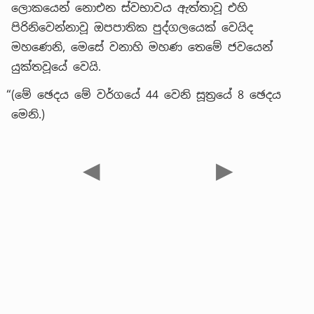
ලොකයෙන් නොඑන ස්වභාවය ඇත්තාවූ එහි
පිරිනිවෙන්නාවූ ඔපපාතික පුද්ගලයෙක් වෙයිද
මහණෙනි, මෙසේ වනාහි මහණ තෙමේ ජවයෙන්
යුක්තවූයේ වෙයි.
“(මේ ඡෙදය මේ වර්ගයේ 44 වෙනි සූත්‍රයේ 8 ඡෙදය
මෙනි.)
◀
▶