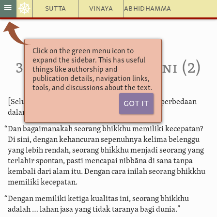
☸
≡
Sutta
Vinaya
Abhidhamma
Click on the green menu icon to
Aṅguttara Nikāya
expand the sidebar. This has useful
3.97. Berdarah Murni (2)
things like authorship and
publication details, navigation links,
tools, and discussions about the text.
[Seluruhnya seperti pada 3:96, dengan hanya perbedaan
Got It
dalam faktor (3) berikut ini:]
“Dan bagaimanakah seorang bhikkhu memiliki kecepatan?
Di sini, dengan kehancuran sepenuhnya kelima belenggu
yang lebih rendah, seorang bhikkhu menjadi seorang yang
terlahir spontan, pasti mencapai nibbāna di sana tanpa
kembali dari alam itu. Dengan cara inilah seorang bhikkhu
memiliki kecepatan.
“Dengan memiliki ketiga kualitas ini, seorang bhikkhu
adalah … lahan jasa yang tidak taranya bagi dunia.”