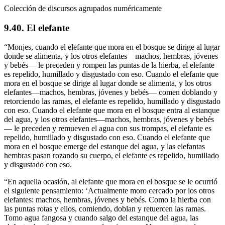
Colección de discursos agrupados numéricamente
9.40. El elefante
“Monjes, cuando el elefante que mora en el bosque se dirige al lugar
donde se alimenta, y los otros elefantes—machos, hembras, jóvenes
y bebés— le preceden y rompen las puntas de la hierba, el elefante
es repelido, humillado y disgustado con eso. Cuando el elefante que
mora en el bosque se dirige al lugar donde se alimenta, y los otros
elefantes—machos, hembras, jóvenes y bebés— comen doblando y
retorciendo las ramas, el elefante es repelido, humillado y disgustado
con eso. Cuando el elefante que mora en el bosque entra al estanque
del agua, y los otros elefantes—machos, hembras, jóvenes y bebés
— le preceden y remueven el agua con sus trompas, el elefante es
repelido, humillado y disgustado con eso. Cuando el elefante que
mora en el bosque emerge del estanque del agua, y las elefantas
hembras pasan rozando su cuerpo, el elefante es repelido, humillado
y disgustado con eso.
“En aquella ocasión, al elefante que mora en el bosque se le ocurrió
el siguiente pensamiento: ‘Actualmente moro cercado por los otros
elefantes: machos, hembras, jóvenes y bebés. Como la hierba con
las puntas rotas y ellos, comiendo, doblan y retuercen las ramas.
Tomo agua fangosa y cuando salgo del estanque del agua, las