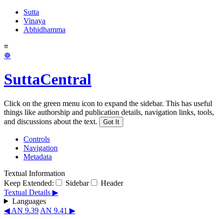
Sutta
Vinaya
Abhidhamma
≡
☸
SuttaCentral
Click on the green menu icon to expand the sidebar. This has useful
things like authorship and publication details, navigation links, tools,
and discussions about the text.
Got It
Controls
Navigation
Metadata
Textual Information
Keep Extended:
Sidebar
Header
Textual Details ▶
Languages
◀ AN 9.39
AN 9.41 ▶