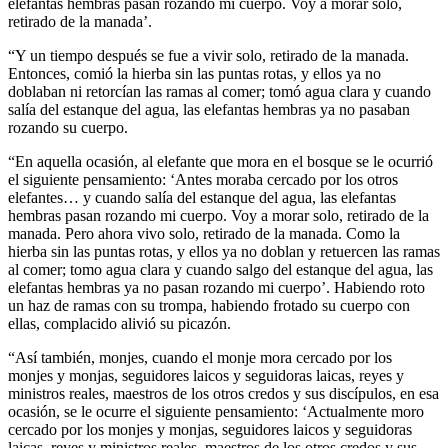
elefantas hembras pasan rozando mi cuerpo. Voy a morar solo,
retirado de la manada’.
“Y un tiempo después se fue a vivir solo, retirado de la manada.
Entonces, comió la hierba sin las puntas rotas, y ellos ya no
doblaban ni retorcían las ramas al comer; tomó agua clara y cuando
salía del estanque del agua, las elefantas hembras ya no pasaban
rozando su cuerpo.
“En aquella ocasión, al elefante que mora en el bosque se le ocurrió
el siguiente pensamiento: ‘Antes moraba cercado por los otros
elefantes… y cuando salía del estanque del agua, las elefantas
hembras pasan rozando mi cuerpo. Voy a morar solo, retirado de la
manada. Pero ahora vivo solo, retirado de la manada. Como la
hierba sin las puntas rotas, y ellos ya no doblan y retuercen las ramas
al comer; tomo agua clara y cuando salgo del estanque del agua, las
elefantas hembras ya no pasan rozando mi cuerpo’. Habiendo roto
un haz de ramas con su trompa, habiendo frotado su cuerpo con
ellas, complacido alivió su picazón.
“Así también, monjes, cuando el monje mora cercado por los
monjes y monjas, seguidores laicos y seguidoras laicas, reyes y
ministros reales, maestros de los otros credos y sus discípulos, en esa
ocasión, se le ocurre el siguiente pensamiento: ‘Actualmente moro
cercado por los monjes y monjas, seguidores laicos y seguidoras
laicas, reyes y ministros reales, maestros de los otros credos y sus