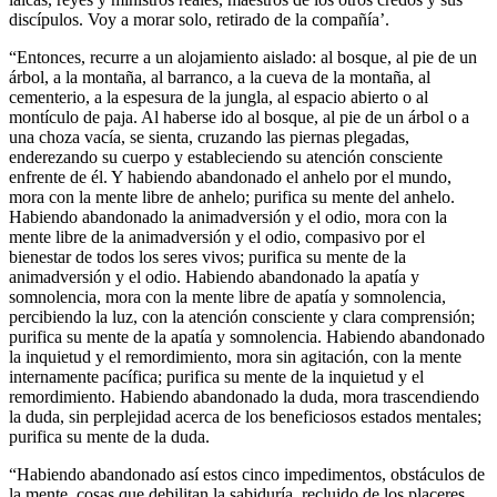
discípulos. Voy a morar solo, retirado de la compañía’.
“Entonces, recurre a un alojamiento aislado: al bosque, al pie de un
árbol, a la montaña, al barranco, a la cueva de la montaña, al
cementerio, a la espesura de la jungla, al espacio abierto o al
montículo de paja. Al haberse ido al bosque, al pie de un árbol o a
una choza vacía, se sienta, cruzando las piernas plegadas,
enderezando su cuerpo y estableciendo su atención consciente
enfrente de él. Y habiendo abandonado el anhelo por el mundo,
mora con la mente libre de anhelo; purifica su mente del anhelo.
Habiendo abandonado la animadversión y el odio, mora con la
mente libre de la animadversión y el odio, compasivo por el
bienestar de todos los seres vivos; purifica su mente de la
animadversión y el odio. Habiendo abandonado la apatía y
somnolencia, mora con la mente libre de apatía y somnolencia,
percibiendo la luz, con la atención consciente y clara comprensión;
purifica su mente de la apatía y somnolencia. Habiendo abandonado
la inquietud y el remordimiento, mora sin agitación, con la mente
internamente pacífica; purifica su mente de la inquietud y el
remordimiento. Habiendo abandonado la duda, mora trascendiendo
la duda, sin perplejidad acerca de los beneficiosos estados mentales;
purifica su mente de la duda.
“Habiendo abandonado así estos cinco impedimentos, obstáculos de
la mente, cosas que debilitan la sabiduría, recluido de los placeres