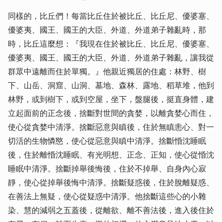
同樣的，比丘們！每當比丘住於被比丘、比丘尼、優婆塞、
優婆夷、國王、國王的大臣、外道、外道弟子雜亂時，那
時，比丘這麼想：『我現在住於被比丘、比丘尼、優婆塞、
優婆夷、國王、國王的大臣、外道、外道弟子雜亂，讓我從
群眾中遠離而住於單獨。』他親近獨居的住處：林野、樹
下、山岳、洞窟、山洞、墓地、森林、露地、稻草堆，他到
林野，或到樹下，或到空屋，坐下，盤腿後，挺直身體，建
立起面前的正念後，捨斷對世間的貪婪，以離貪婪心而住，
使心從貪婪中清淨。捨斷惡意與瞋後，住於無瞋恚心、對一
切活的生物憐愍，使心從惡意與瞋中清淨。捨斷惛沈睡眠
後，住於離惛沈睡眠、有光明想、正念、正知，使心從惛沈
睡眠中清淨。捨斷掉舉後悔後，住於不掉舉、自身內心寂
靜，使心從掉舉後悔中清淨。捨斷疑惑後，住於脫離疑惑、
在善法上無疑，使心從疑惑中清淨。他捨斷這些心的小雜
染、慧的減弱之五蓋後，從離欲、離不善法後，進入後住於