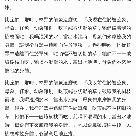
嫌。
比丘們！那時，林野的龍象這麼想：『我現在住於被公象、
母象、仔象、幼象雜亂，吃頂端被切斷的草，牠們破壞我的
樹枝而吃，我喝混濁的水，當出水池時，母象們來摩擦我的
身體，讓我從群眾中遠離而住於單獨。』過些時候，牠從群
眾中遠離而住於單獨，吃頂端不被切斷的草，牠們不一一破
壞樹枝而吃，牠喝不混濁的水，當出水池時，母象們不來摩
擦牠的身體。
比丘們！那時，林野的龍象這麼想：『我以前住於被公象、
母象、仔象、幼象雜亂，吃頂端被切斷的草，破壞我的樹枝
而吃，我喝混濁的水，當出水池時，母象們來摩擦我的身
體，現在，我從群眾中遠離而住於單獨，吃頂端不被切斷的
草，牠們不一一破壞樹枝而吃，我喝不混濁的水，當出水池
時，母象們不來摩擦我的身體。』牠以象鼻破壞樹枝後，以
樹枝摩擦身體，心滿意足地止癢。