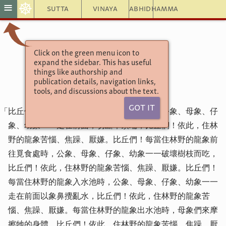
☸
≡
Sutta
Vinaya
Abhidhamma
Click on the green menu icon to
增支部9集40經
expand the sidebar. This has useful
龍象經
things like authorship and
publication details, navigation links,
tools, and discussions about the text.
Got It
「比丘們！每當住林野的龍象前往覓食處時，公象、母象、仔
象、幼象一一走在前面，切斷草頂端，比丘們！依此，住林
野的龍象苦惱、焦躁、厭嫌。比丘們！每當住林野的龍象前
往覓食處時，公象、母象、仔象、幼象一一破壞樹枝而吃，
比丘們！依此，住林野的龍象苦惱、焦躁、厭嫌。比丘們！
每當住林野的龍象入水池時，公象、母象、仔象、幼象一一
走在前面以象鼻攪亂水，比丘們！依此，住林野的龍象苦
惱、焦躁、厭嫌。每當住林野的龍象出水池時，母象們來摩
擦牠的身體，比丘們！依此，住林野的龍象苦惱、焦躁、厭