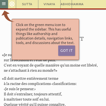
☸
≡
Sutta
Vinaya
Abhidhamma
Click on the green menu icon to
Khuddaka Nikāya
expand the sidebar. This has useful
Sutta Nipāta
things like authorship and
4.14. Rapidement
publication details, navigation links,
tools, and discussions about the text.
Got It
«Je suis un parent du Soleil, le grand voyant,
sur la réclusion et l'état de paix.
C'est en voyant de quelle manière qu'un moine est libéré,
ne s'attachant à rien au monde?»
«Il doit mettre entièrement terme
à la racine des complications-classifications:
‹Je suis le penseur.›
Il doit s'entraîner, toujours attentif,
à maîtriser toute soif en lui.
Quelque vérité qu'il puisse connaître,