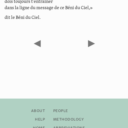
dois toujours t'entraîner
dans la ligne du message de ce Béni du Ciel,»
dit le Béni du Ciel.
◀
▶
About
People
Help
Methodology