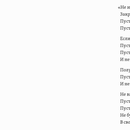
«Не и
Закр
Пуст
Пуст
Если
Пуст
Пуст
И не
Полу
Пуст
И не
Не в
Пуст
Пуст
Не 
В св