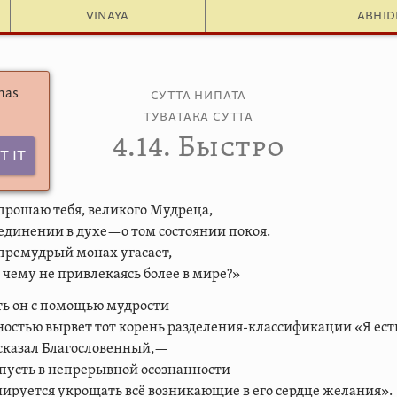
Vinaya
Abhi
 has
Сутта Нипата
Туватака сутта
4.14. Быстро
t It
прошаю тебя, великого Мудреца,
единении в духе—о том состоянии покоя.
премудрый монах угасает,
 чему не привлекаясь более в мире?»
ь он с помощью мудрости
остью вырвет тот корень разделения-классификации «Я ес
сказал Благословенный,—
пусть в непрерывной осознанности
ируется укрощать всё возникающие в его сердце желания».