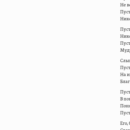
Не в
Пуст
Нико
Пуст
Нико
Пуст
Мудр
Слыш
Пуст
На и
Благ
Пус
В по
Поня
Пуст
Его,