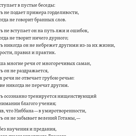
ступает в пустые беседы:
ь не подает примера горделивости,
гда не говорит бранных слов.
ь не вступает он на путь лжи и ошибок,
гда не творит ничего дурного;
ь никогда он не небрежет другими из-за их жизни,
ости, правил и практик.
а многие речи от многоречивых саман,
ь он не раздражается,
х речи не отвечает грубою речью:
ие никогда не перечат другим.
ть осознанно тренируется нищенствующий
нимании благого учения;
в, что Ниббана—в умиротворенности,
ь он не забывает велений Готамы,—
 без научения и предания,