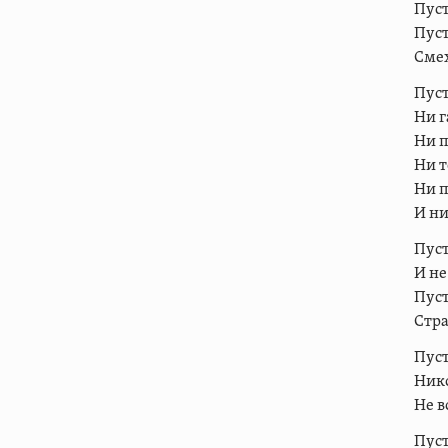
Пуст
Пуст
Смех
Пуст
Ни г
Ни п
Ни т
Ни 
И ни
Пус
И не
Пуст
Стра
Пуст
Нико
Не в
Пуст