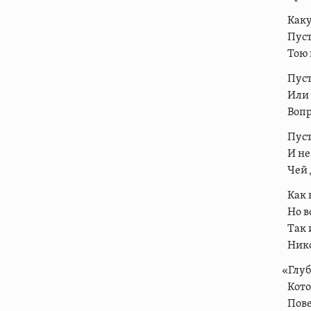
Каку
Пуст
Тою 
Пуст
Или 
Вопр
Пуст
И не
Чей 
Как 
Но в
Так 
Нико
«Глуб
Кото
Пове