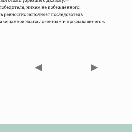
ими очами узревшего Дхамму,—
 победителя, никем не побеждённого;
ь ревностно исполняет последователь
завещанное Благословенным и прославляет его».
◀
▶