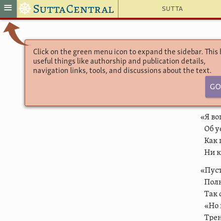
☸
≡
SuttaCentral
Sutta
Click on the green menu icon to expand the sidebar. This
useful things like authorship and publication details,
navigation links, tools, and discussions about the text.
Go
«Я во
Об у
Как 
Ни к
«Пуст
Полн
Так 
«Но 
Трен