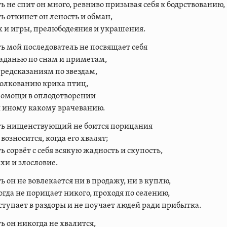
ь не спит он много, ревниво призывая себя к бодрствованию,
ь откинет он леность и обман,
 и игры, прелюбодеяния и украшения.
ь мой последователь не посвящает себя
аданью по снам и приметам,
редсказаниям по звездам,
олкованию крика птиц,
помощи в оплодотворении
 иному какому врачеванию.
ть нищенствующий не боится порицания
 возносится, когда его хвалят;
ь сорвёт с себя всякую жадность и скупость,
хи и злословие.
ь он не вовлекается ни в продажу, ни в куплю,
гда не порицает никого, проходя по селению,
ступает в раздоры и не поучает людей ради прибытка.
ь он никогда не хвалится,