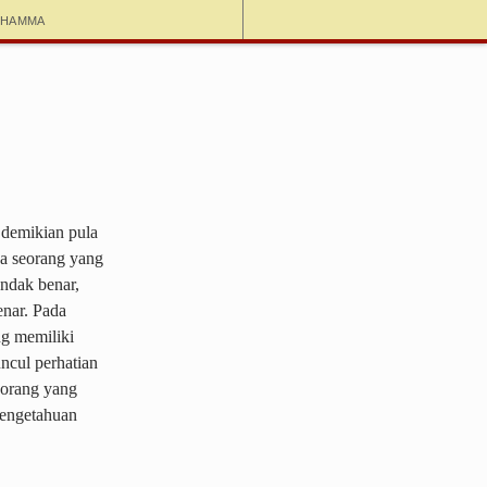
dhamma
, demikian pula
da seorang yang
ndak benar,
enar. Pada
ng memiliki
ncul perhatian
eorang yang
pengetahuan