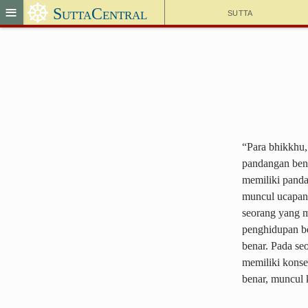
☸
≡
SuttaCentral
Sutta
“Para bhikkhu, 
pandangan bena
memiliki panda
muncul ucapan 
seorang yang m
penghidupan be
benar. Pada se
memiliki konse
benar, muncul 