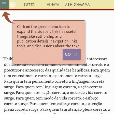
☸
≡
Sutta
Vinaya
Abhidhamma
Click on the green menu icon to
Aṅguttara Nikāya 10.121
expand the sidebar. This has useful
Pubbangama Sutta
things like authorship and
Precursor
publication details, navigation links,
tools, and discussions about the text.
Got It
“Bhikkhus, tal como a alvorada é a precursora e antecessora
do nascer do sol, assim também, o entendimento correto é o
precursor e antecessor das qualidades benéficas. Para quem
tem entendimento correto, o pensamento correto surge.
Para quem tem pensamento correto, a linguagem correta
surge. Para quem tem linguagem correta, a ação correta
surge. Para quem tem ação correta, o modo de vida correto
surge. Para quem tem modo de vida correto, o esforço
correto surge. Para quem tem esforço correto, a atenção
plena correta surge. Para quem tem atenção plena correta, a