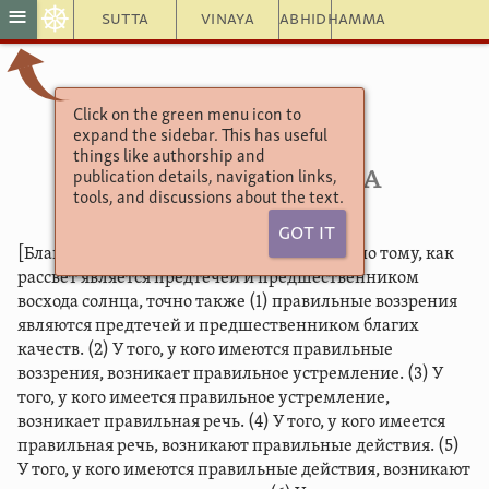
☸
≡
Sutta
Vinaya
Abhidhamma
Click on the green menu icon to
Ангуттара Никая
expand the sidebar. This has useful
Пуббангама сутта
things like authorship and
10.121. Предтеча
publication details, navigation links,
tools, and discussions about the text.
Got It
[Благословенный сказал]: «Монахи, подобно тому, как
рассвет является предтечей и предшественником
восхода солнца, точно также (1) правильные воззрения
являются предтечей и предшественником благих
качеств. (2) У того, у кого имеются правильные
воззрения, возникает правильное устремление. (3) У
того, у кого имеется правильное устремление,
возникает правильная речь. (4) У того, у кого имеется
правильная речь, возникают правильные действия. (5)
У того, у кого имеются правильные действия, возникают