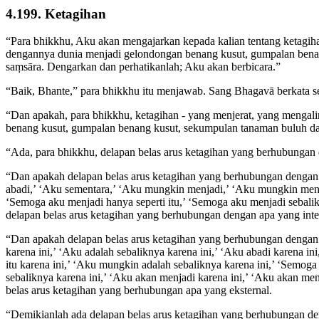
4.199. Ketagihan
“Para bhikkhu, Aku akan mengajarkan kepada kalian tentang ketagih
dengannya dunia menjadi gelondongan benang kusut, gumpalan bena
saṃsāra. Dengarkan dan perhatikanlah; Aku akan berbicara.”
“Baik, Bhante,” para bhikkhu itu menjawab. Sang Bhagavā berkata se
“Dan apakah, para bhikkhu, ketagihan - yang menjerat, yang mengali
benang kusut, gumpalan benang kusut, sekumpulan tanaman buluh dan
“Ada, para bhikkhu, delapan belas arus ketagihan yang berhubungan 
“Dan apakah delapan belas arus ketagihan yang berhubungan dengan a
abadi,’ ‘Aku sementara,’ ‘Aku mungkin menjadi,’ ‘Aku mungkin menj
‘Semoga aku menjadi hanya seperti itu,’ ‘Semoga aku menjadi sebalik
delapan belas arus ketagihan yang berhubungan dengan apa yang inte
“Dan apakah delapan belas arus ketagihan yang berhubungan dengan ap
karena ini,’ ‘Aku adalah sebaliknya karena ini,’ ‘Aku abadi karena i
itu karena ini,’ ‘Aku mungkin adalah sebaliknya karena ini,’ ‘Semoga
sebaliknya karena ini,’ ‘Aku akan menjadi karena ini,’ ‘Aku akan menj
belas arus ketagihan yang berhubungan apa yang eksternal.
“Demikianlah ada delapan belas arus ketagihan yang berhubungan deng