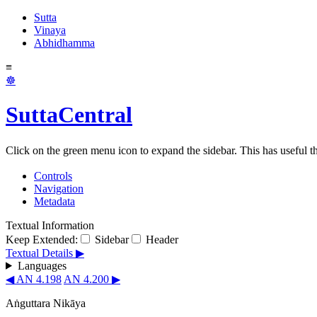
Sutta
Vinaya
Abhidhamma
≡
☸
SuttaCentral
Click on the green menu icon to expand the sidebar. This has useful thi
Controls
Navigation
Metadata
Textual Information
Keep Extended:
Sidebar
Header
Textual Details ▶
Languages
◀ AN 4.198
AN 4.200 ▶
Aṅguttara Nikāya