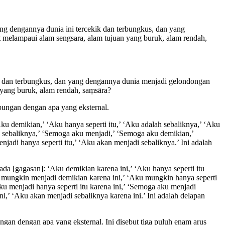
ng dengannya dunia ini tercekik dan terbungkus, dan yang
t melampaui alam sengsara, alam tujuan yang buruk, alam rendah,
kik dan terbungkus, dan yang dengannya dunia menjadi gelondongan
 yang buruk, alam rendah, saṃsāra?
bungan dengan apa yang eksternal.
u demikian,’ ‘Aku hanya seperti itu,’ ‘Aku adalah sebaliknya,’ ‘Aku
 sebaliknya,’ ‘Semoga aku menjadi,’ ‘Semoga aku demikian,’
adi hanya seperti itu,’ ‘Aku akan menjadi sebaliknya.’ Ini adalah
da [gagasan]: ‘Aku demikian karena ini,’ ‘Aku hanya seperti itu
ku mungkin menjadi demikian karena ini,’ ‘Aku mungkin hanya seperti
ku menjadi hanya seperti itu karena ini,’ ‘Semoga aku menjadi
ni,’ ‘Aku akan menjadi sebaliknya karena ini.’ Ini adalah delapan
gan dengan apa yang eksternal. Ini disebut tiga puluh enam arus