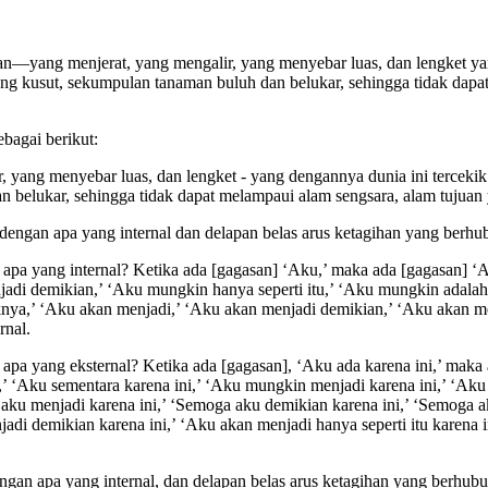
an—yang menjerat, yang mengalir, yang menyebar luas, dan lengket ya
ng kusut, sekumpulan tanaman buluh dan belukar,
sehingga tidak dapa
bagai berikut:
r, yang menyebar luas, dan lengket - yang dengannya dunia ini terce
 belukar, sehingga tidak dapat melampaui alam sengsara, alam tujuan
dengan apa yang internal dan delapan belas arus ketagihan yang berhu
pa yang internal? Ketika ada [gagasan] ‘Aku,’ maka ada [gagasan] ‘Ak
adi demikian,’ ‘Aku mungkin hanya seperti itu,’ ‘Aku mungkin adalah
nya,’ ‘Aku akan menjadi,’ ‘Aku akan menjadi demikian,’ ‘Aku akan menj
rnal.
a yang eksternal? Ketika ada [gagasan], ‘Aku ada karena ini,’ maka a
ni,’ ‘Aku sementara karena ini,’ ‘Aku mungkin menjadi karena ini,’ ‘A
 aku menjadi karena ini,’ ‘Semoga aku demikian karena ini,’ ‘Semoga a
adi demikian karena ini,’ ‘Aku akan menjadi hanya seperti itu karena i
an apa yang internal, dan delapan belas arus ketagihan yang berhubun