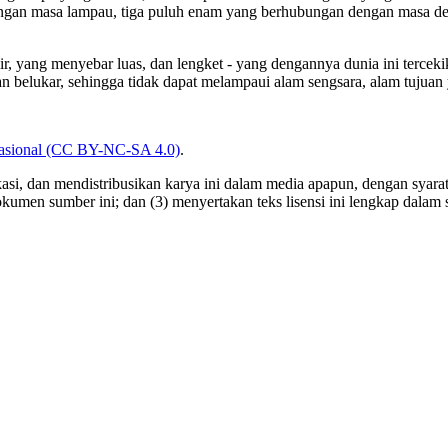
engan masa lampau, tiga puluh enam yang berhubungan dengan masa d
alir, yang menyebar luas, dan lengket - yang dengannya dunia ini terc
belukar, sehingga tidak dapat melampaui alam sengsara, alam tujuan 
nasional (CC BY-NC-SA 4.0)
.
, dan mendistribusikan karya ini dalam media apapun, dengan syarat: 
okumen sumber ini; dan (3) menyertakan teks lisensi ini lengkap dalam s