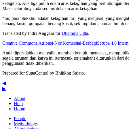
ketagihan. Ada tiga puluh enam arus ketagihan yang berhubungan d
Maka seluruhnya ada seratus delapan arus ketagihan.
“Ini, para bhikkhu, adalah ketagihan itu - yang menjerat, yang meng
benang kusut, gumpalan benang kusut, sekumpulan tanaman buluh dan 
Translated by
Indra Anggara
for
Dhamma Citta
.
Creative Commons Atribusi-NonKomersial-BerbagiSerupa 4.0 Inter
Anda dipersilahkan menyalin, merubah bentuk, mencetak, mempublikasi
segala turunan dari karya ini (termasuk terjemahan) diturunkan dari d
penggunaan tidak diberikan.
Prepared for SuttaCentral by
Bhikkhu Sujato
.
◀
▶
About
Help
Home
People
Methodology
Abbreviations