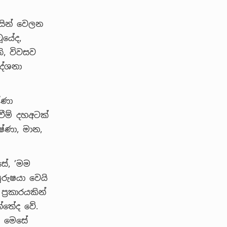
සින් වෙලන
ූයේද,
ි, විවසව
දේශනා
්ණා
වීම් දහඅටක්
්ණා, මාන,
සේ, ’මම
පුරුෂයා වෙයි
‍රකාරයකින්
්තේද වේ.
ේ. මෙසේ