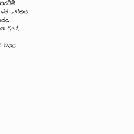
ිරවීම්
න් මේ ලෝකය
යේද,
ාන වූයේ,
ි වදාළ