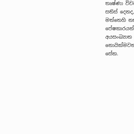
තෘෂ්ණා විච
සතිස් දෙනද
මත්තෙහි නස
පේෂකාරයන්ග
අයසංඛ්‍යාත
නොයික්මවත්
සේක.