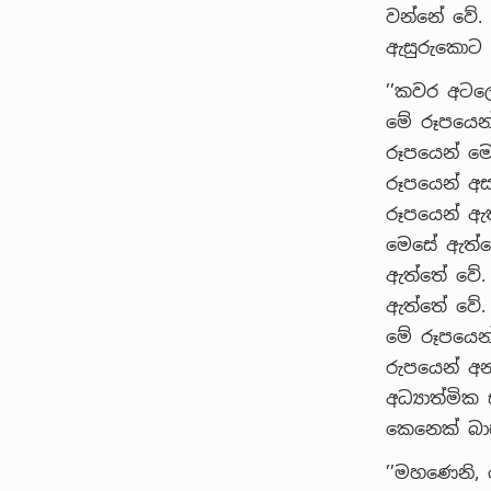
වන්නේ වේ. 
ඇසුරුකොට 
’’කවර අටල
මේ රූපයෙන්
රූපයෙන් මෙ
රූපයෙන් අස
රූපයෙන් ඇත
මෙසේ ඇත්තේ
ඇත්තේ වේ. 
ඇත්තේ වේ. 
මේ රූපයෙන්
රුපයෙන් අන
අධ්‍යාත්මි
කෙනෙක් බා
’’මහණෙනි, 