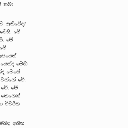
ම් තමා
ොට ඇතිවේද?
 වෙයි. මේ
යි. මේ
 මේ
රූපයෙන්
පයෙන්ද මෙහි
න්ද මෙසේ
 වන්නේ වේ.
 වේ. මේ
් කෙනෙක්
ා විචරිත
මෙබඳු අතීත