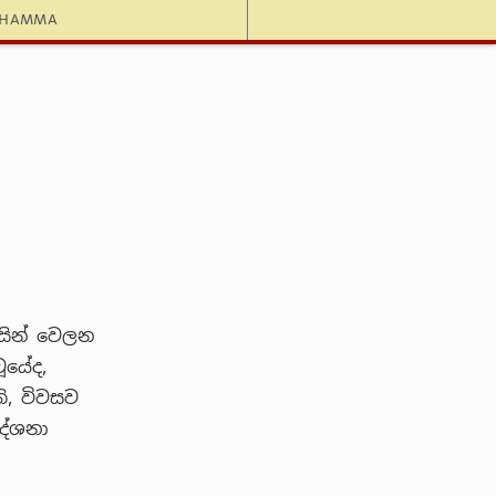
dhamma
සින් වෙලන
ූයේද,
ි, විවසව
දේශනා