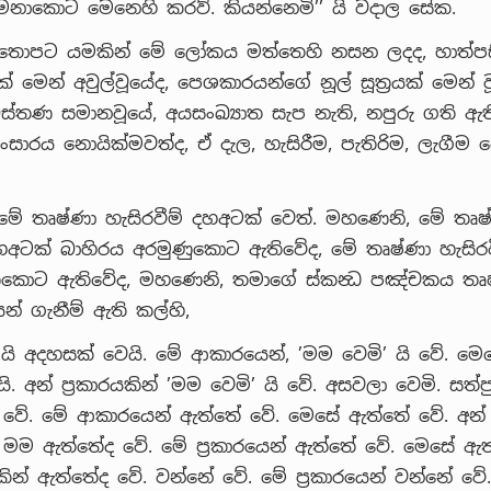
 මනාකොට මෙනෙහි කරව්. කියන්නෙමි’’ යි වදාල සේක.
 තොපට යමකින් මේ ලෝකය මත්තෙහි නසන ලදද, හාත්ප
ක් මෙන් අවුල්වූයේද, පෙශකාරයන්ගේ නූල් සූත්‍රයක් මෙන් ව
ුස්තණ සමානවූයේ, අයසංඛ්‍යාත සැප නැති, නපුරු ගති ඇත
සාරය නොයික්මවත්ද, ඒ දැල, හැසිරීම, පැතිරිම, ලැගීම 
මේ තෘෂ්ණා හැසිරවීම් දහඅටක් වෙත්. මහණෙනි, මේ තෘෂ
දහඅටක් බාහිරය අරමුණුකොට ඇතිවේද, මේ තෘෂ්ණා හැසිර
ුකොට ඇතිවේද, මහණෙනි, තමාගේ ස්කන්‍ධ පඤ්චකය තෘෂ
න් ගැනීම් ඇති කල්හි,
’ යි අදහසක් වෙයි. මේ ආකාරයෙන්, ’මම වෙමි’ යි වේ. මෙ
යි. අන් ප්‍රකාරයකින් ’මම වෙමි’ යි වේ. අසවලා වෙමි. සත්
වේ. මේ ආකාරයෙන් ඇත්තේ වේ. මෙසේ ඇත්තේ වේ. අන් ප්
 මම ඇත්තේද වේ. මේ ප්‍රකාරයෙන් ඇත්තේ වේ. මෙසේ ඇත
රයකින් ඇත්තේද වේ. වන්නේ වේ. මේ ප්‍රකාරයෙන් වන්නේ ව