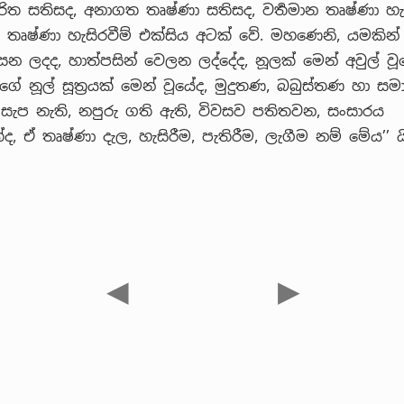
රිත සතිසද, අනාගත තෘෂ්ණා සතිසද, වර්‍තමාන තෘෂ්ණා හැස
, තෘෂ්ණා හැසිරවීම් එක්සිය අටක් වේ. මහණෙනි, යමකි
න ලදද, හාත්පසින් වෙලන ලද්දේද, නූලක් මෙන් අවුල් වූ
ේ නූල් සූත්‍රයක් මෙන් වූයේද, මුදුතණ, බබුස්තණ හා සම
 සැප නැති, නපුරු ගති ඇති, විවසව පතිතවන, සංසාරය
ද, ඒ තෘෂ්ණා දැල, හැසිරීම, පැතිරීම, ලැගීම නම් මේය’’ ය
◀
▶