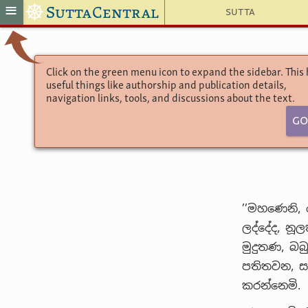
☸
≡
SuttaCentral
Sutta
Click on the green menu icon to expand the sidebar. This
useful things like authorship and publication details,
navigation links, tools, and discussions about the text.
Go
’’මහණෙනි,
ලද්දේද, නූල
මුදුතණ, බබ
පතිතවන, සං
කරන්නෙමි.