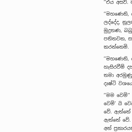
’’එය අසව්.
’’මහණෙනි,
ලද්දේද, නූල
මුදුතණ, බබ
පතිතවන, සං
කරන්නෙමි.
’’මහණෙනි, 
හැසිරවීම් 
තමා අරමුණ
දෘෂ්ටි වශයෙ
’’මම වෙමි’
වෙමි’ යි වෙ
වේ. ඇත්තේ 
ඇත්තේ වේ.
අන් ප්‍රකා