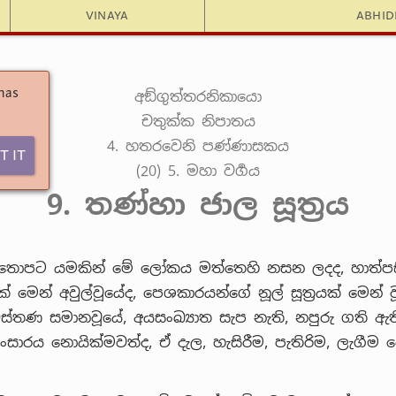
Vinaya
Abhi
 has
අඞ්ගුත්තරනිකායො
චතුක්ක නිපාතය
4. හතරවෙනි පණ්ණාසකය
t It
(20) 5. මහා වර්‍ගය
9. තණ්හා ජාල සූත්‍රය
 තොපට යමකින් මේ ලෝකය මත්තෙහි නසන ලදද, හාත්ප
ක් මෙන් අවුල්වූයේද, පෙශකාරයන්ගේ නූල් සූත්‍රයක් මෙන් ව
ුස්තණ සමානවූයේ, අයසංඛ්‍යාත සැප නැති, නපුරු ගති ඇත
සාරය නොයික්මවත්ද, ඒ දැල, හැසිරීම, පැතිරිම, ලැගීම 