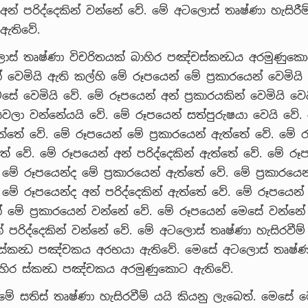
අන් පරිද්දෙකින් වන්නේ වේ. මේ අටලොස් තෘෂ්ණා හැසිරී
ඇතිවේ.
ොස් තෘෂ්ණා විචරිතයක් බාහිර පඤ්චස්කන්‍ධය අරමුණුක
 වෙමියි ඇති කල්හි මේ රූපයෙන් මේ ප්‍රකාරයෙන් වෙමියි
සේ වෙමියි වේ. මේ රූපයෙන් අන් ප්‍රකාරයකින් වෙමියි වෙ
වලා වන්නේයයි වේ. මේ රූපයෙන් සත්පුරුෂයා වෙයි වේ.
්තේ වේ. මේ රූපයෙන් මේ ප්‍රකාරයෙන් ඇත්තේ වේ. මේ 
 වේ. මේ රූපයෙන් අන් පරිද්දෙකින් ඇත්තේ වේ. මේ රූ
මේ රූපයෙන්ද මේ ප්‍රකාරයෙන් ඇත්තේ වේ. මේ ප්‍රකාරයෙ
මේ රූපයෙන්ද අන් පරිද්දෙකින් ඇත්තේ වේ. මේ රූපයෙන්
 මේ ප්‍රකාරයෙන් වන්නේ වේ. මේ රූපයෙන් මෙසේ වන්නේ
් පරිද්දෙකින් වන්නේ වේ. මේ අටලොස් තෘෂ්ණා හැසිරවීම
ක ස්කන්‍ධ පඤ්චකය අරභයා ඇතිවේ. මෙසේ අටලොස් තෘෂ්ණ
හිර ස්කන්‍ධ පඤ්චකය අරමුණුකොට ඇතිවේ.
මේ සතිස් තෘෂ්ණා හැසිරවීම් යයි කියනු ලැබෙත්. මෙසේ 