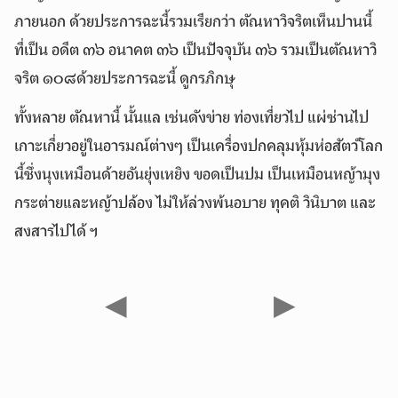
ภายนอก ด้วยประการฉะนี้รวมเรียกว่า ตัณหาวิจริตเห็นปานนี้
ที่เป็น อดีต ๓๖ อนาคต ๓๖ เป็นปัจจุบัน ๓๖ รวมเป็นตัณหาวิ
จริต ๑๐๘ด้วยประการฉะนี้ ดูกรภิกษุ
ทั้งหลาย ตัณหานี้ นั้นแล เช่นดังข่าย ท่องเที่ยวไป แผ่ซ่านไป
เกาะเกี่ยวอยู่ในอารมณ์ต่างๆ เป็นเครื่องปกคลุมหุ้มห่อสัตว์โลก
นี้ซึ่งนุงเหมือนด้ายอันยุ่งเหยิง ขอดเป็นปม เป็นเหมือนหญ้ามุง
กระต่ายและหญ้าปล้อง ไม่ให้ล่วงพ้นอบาย ทุคติ วินิบาต และ
สงสารไปได้ ฯ
◀
▶