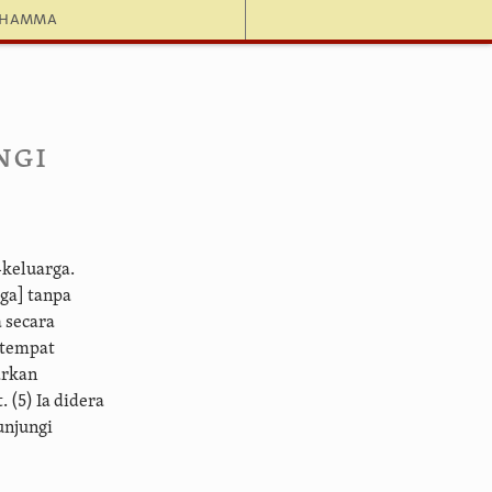
dhamma
ngi
-keluarga.
ga] tanpa
 secara
 tempat
arkan
(5) Ia didera
unjungi