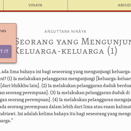
Vinaya
Abhi
 has
Aṅguttara Nikāya
225. Seorang yang Mengunju
Keluarga-keluarga (1)
t It
 ada lima bahaya ini bagi seseorang yang mengunjungi keluarga
ini?
(1) Ia melakukan pelanggaran mengunjungi [keluarga-keluar
[dari bhikkhu lain]. (2) Ia melakukan pelanggaran duduk berdua
gan seorang perempuan]. (3) Ia melakukan pelanggaran duduk di
ngan seorang perempuan]. (4) Ia melakukan pelanggaran mengaj
a seorang perempuan dalam lebih dari lima atau enam kalimat. 
indriawi. Ini adalah kelima bahaya itu bagi seseorang yang meng
uarga.”