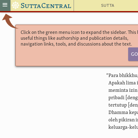
☸
≡
SuttaCentral
Sutta
Click on the green menu icon to expand the sidebar. This
useful things like authorship and publication details,
5.
navigation links, tools, and discussions about the text.
Go
“Para bhikkhu,
Apakah lima 
meminta izin 
pribadi [den
tertutup [de
Dhamma kepad
oleh pikiran 
keluarga-kel