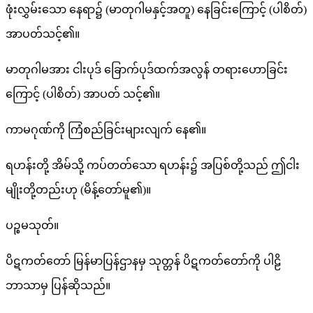
ဖုံးလွှမ်းသော နေရာ၌ (မာတုဂါမနှင့်အတူ) နေခြင်းကြောင့် (ပါစိတ်)
အာပတ်သင့်၏။
မာတုဂါမအား ငါးပုဒ် ခြောက်ပုဒ်ထက်အလွန် တရားဟောခြင်း
ကြောင့် (ပါစိတ်) အာပတ် သင့်၏။
ကာမဂုဏ်ကို ကြံစည်ခြင်းများလျက် နေ၏။
ရဟန်းတို့ အိမ်သို့ ကပ်တတ်သော ရဟန်း၌ အပြစ်တို့သည် ဤငါး
မျိုးတို့တည်းဟု (မိန့်တော်မူ၏)။
ပဉ္စမသုတ်။
ပိဋကတ်တော် မြန်မာပြန်ဌာနမှ သုတ္တန် ပိဋကတ်တော်ကို ပါဠိ
ဘာသာမှ ပြန်ဆိုသည်။