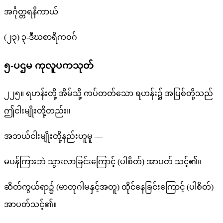
အင်္ဂုတ္တရနိကာယ်
(၂၃) ၃-ဒီဃစာရိကဝဂ်
၅-ပဌမ ကုလူပကသုတ်
၂၂၅။ ရဟန်းတို့ အိမ်သို့ ကပ်တတ်သော ရဟန်း၌ အပြစ်တို့သည်
ဤငါးမျိုးတို့တည်း။
အဘယ်ငါးမျိုးတို့နည်းဟူမူ —
မပန်ကြားဘဲ သွားလာခြင်းကြောင့် (ပါစိတ်) အာပတ် သင့်၏။
ဆိတ်ကွယ်ရာ၌ (မာတုဂါမနှင့်အတူ) ထိုင်နေခြင်းကြောင့် (ပါစိတ်)
အာပတ်သင့်၏။