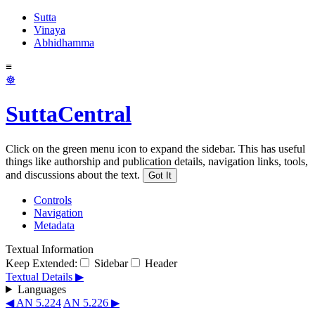
Sutta
Vinaya
Abhidhamma
≡
☸
SuttaCentral
Click on the green menu icon to expand the sidebar. This has useful
things like authorship and publication details, navigation links, tools,
and discussions about the text.
Got It
Controls
Navigation
Metadata
Textual Information
Keep Extended:
Sidebar
Header
Textual Details ▶
Languages
◀ AN 5.224
AN 5.226 ▶