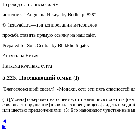
Перевод с английского: SV
источник: “Anguttara Nikaya by Bodhi, p. 828”
© theravada.ru—при копировании материалов
просьба ставить прямую ссылку на наш сайт.
Prepared for SuttaCentral by
Bhikkhu Sujato
.
Ангуттара Никая
Патхама кулупака сутта
5.225. Посещающий семьи (I)
[Благословенный сказал]: «Монахи, есть эти пять опасностей дл
(1) [Монах] совершает нарушение, отправившись посетить [сем
совершает нарушение [правила, запрещающего] сидеть в уедин
или шестью предложениями. (5) Его наводняют чувственные мыс
◀
▶