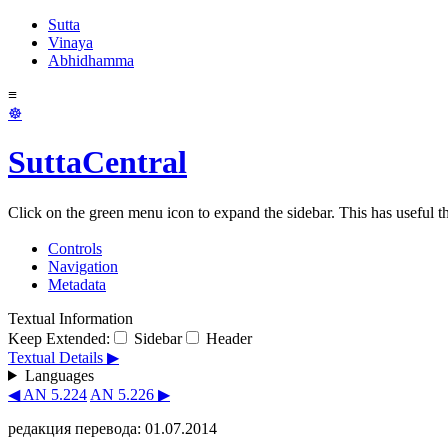
Sutta
Vinaya
Abhidhamma
≡
☸
SuttaCentral
Click on the green menu icon to expand the sidebar. This has useful thi
Controls
Navigation
Metadata
Textual Information
Keep Extended:
Sidebar
Header
Textual Details ▶
Languages
◀ AN 5.224
AN 5.226 ▶
редакция перевода: 01.07.2014