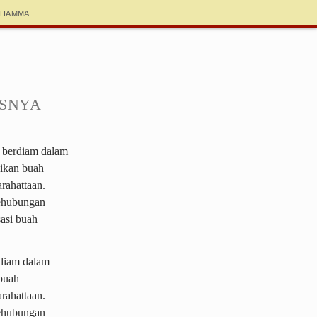
dhamma
usnya
n berdiam dalam
sikan buah
rahattaan.
sehubungan
asi buah
rdiam dalam
buah
rahattaan.
sehubungan