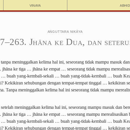
Vinaya
Abhi
Aṅguttara Nikāya
7–263. Jhāna ke Dua, dan seter
 tanpa meninggalkan kelima hal ini, seseorang tidak mampu masuk da
 jhāna ke tiga … jhāna ke empat … seseorang tidak mampu merealisa
 … buah yang-kembali-sekali … buah yang-tidak-kembali … buah Kea
ni?
Kekikiran sehubungan dengan tempat-tempat tinggal … kekikiran 
. Tanpa meninggalkan kelima hal ini seseorang tidak mampu merealis
 setelah meninggalkan kelima hal ini, seseorang mampu masuk dan be
… jhāna ke tiga … jhāna ke empat … seseorang mampu merealisasikan 
 … buah yang-kembali-sekali … buah yang-tidak-kembali … buah Kea
i? Kekikiran sehubungan dengan tempat-tempat tinggal … kekikiran 