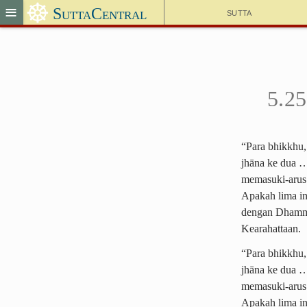
☸
≡
SuttaCentral
Sutta
5.25
“Para bhikkhu,
jhāna ke dua …
memasuki-arus
Apakah lima i
dengan Dhamma
Kearahattaan.
“Para bhikkhu,
jhāna ke dua 
memasuki-arus
Apakah lima in