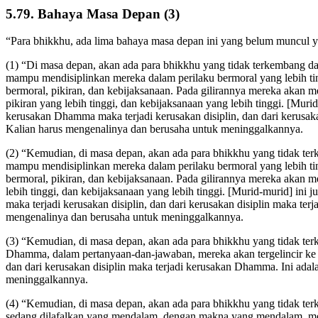
5.79. Bahaya Masa Depan (3)
“Para bhikkhu, ada lima bahaya masa depan ini yang belum muncul 
(1) “Di masa depan, akan ada para bhikkhu yang tidak terkembang da
mampu mendisiplinkan mereka dalam perilaku bermoral yang lebih tingg
bermoral, pikiran, dan kebijaksanaan. Pada gilirannya mereka akan 
pikiran yang lebih tinggi, dan kebijaksanaan yang lebih tinggi. [Muri
kerusakan Dhamma maka terjadi kerusakan disiplin, dan dari kerusa
Kalian harus mengenalinya dan berusaha untuk meninggalkannya.
(2) “Kemudian, di masa depan, akan ada para bhikkhu yang tidak terk
mampu mendisiplinkan mereka dalam perilaku bermoral yang lebih tingg
bermoral, pikiran, dan kebijaksanaan. Pada gilirannya mereka akan m
lebih tinggi, dan kebijaksanaan yang lebih tinggi. [Murid-murid] in
maka terjadi kerusakan disiplin, dan dari kerusakan disiplin maka 
mengenalinya dan berusaha untuk meninggalkannya.
(3) “Kemudian, di masa depan, akan ada para bhikkhu yang tidak ter
Dhamma, dalam pertanyaan-dan-jawaban, mereka akan tergelincir ke 
dan dari kerusakan disiplin maka terjadi kerusakan Dhamma. Ini ad
meninggalkannya.
(4) “Kemudian, di masa depan, akan ada para bhikkhu yang tidak ter
sedang dilafalkan yang mendalam, dengan makna yang mendalam, me