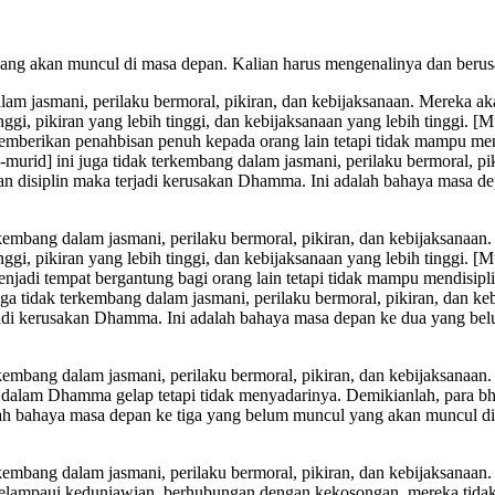
yang akan muncul di masa depan. Kalian harus mengenalinya
dan berus
lam jasmani, perilaku bermoral, pikiran, dan kebijaksanaan. Mereka a
i, pikiran yang lebih tinggi, dan kebijaksanaan yang lebih tinggi. [M
memberikan penahbisan penuh kepada orang lain tetapi tidak mampu men
d-murid] ini juga tidak terkembang dalam jasmani, perilaku bermoral, p
kan disiplin maka terjadi kerusakan Dhamma. Ini adalah bahaya masa 
embang dalam jasmani, perilaku bermoral, pikiran, dan kebijaksanaan. 
i, pikiran yang lebih tinggi, dan kebijaksanaan yang lebih tinggi. [M
enjadi tempat bergantung bagi orang lain tetapi tidak mampu mendisipl
i juga tidak terkembang dalam jasmani, perilaku bermoral, pikiran, dan
terjadi kerusakan Dhamma. Ini adalah bahaya masa depan ke dua yang b
kembang dalam jasmani, perilaku bermoral, pikiran, dan kebijaksanaa
dalam Dhamma gelap tetapi tidak menyadarinya. Demikianlah, para bh
alah bahaya masa depan ke tiga yang belum muncul yang akan muncul d
kembang dalam jasmani, perilaku bermoral, pikiran, dan kebijaksanaan
lampaui keduniawian, berhubungan dengan kekosongan, mereka tidak