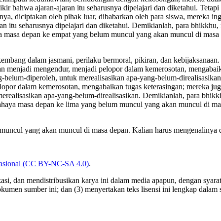
 bahwa ajaran-ajaran itu seharusnya dipelajari dan diketahui. Tetapi
sanya, diciptakan oleh pihak luar, dibabarkan oleh para siswa, merek
 itu seharusnya dipelajari dan diketahui. Demikianlah, para bhikkhu, 
aya masa depan ke empat yang belum muncul yang akan muncul di masa 
kembang dalam jasmani, perilaku bermoral, pikiran,
dan kebijaksanaan.
an menjadi mengendur, menjadi pelopor dalam kemerosotan, mengabaik
belum-diperoleh, untuk merealisasikan apa-yang-belum-direalisasikan
opor dalam kemerosotan, mengabaikan tugas keterasingan; mereka ju
realisasikan apa-yang-belum-direalisasikan. Demikianlah, para bhikk
 bahaya masa depan ke lima yang belum muncul yang akan muncul di ma
m muncul yang akan muncul di masa depan. Kalian harus mengenalinya
nasional (CC BY-NC-SA 4.0)
.
, dan mendistribusikan karya ini dalam media apapun, dengan syarat: 
okumen sumber ini; dan (3) menyertakan teks lisensi ini lengkap dalam s