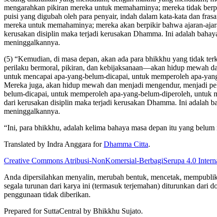
mengarahkan pikiran mereka untuk memahaminya; mereka tidak berpikir
puisi yang digubah oleh para penyair, indah dalam kata-kata dan fra
mereka untuk memahaminya; mereka akan berpikir bahwa ajaran-ajaran
kerusakan disiplin maka terjadi kerusakan Dhamma. Ini adalah bah
meninggalkannya.
(5) “Kemudian, di masa depan, akan ada para bhikkhu yang tidak ter
perilaku bermoral, pikiran, dan kebijaksanaan—akan hidup mewah d
untuk mencapai apa-yang-belum-dicapai, untuk memperoleh apa-yang-
Mereka juga, akan hidup mewah dan menjadi mengendur, menjadi pel
belum-dicapai, untuk memperoleh apa-yang-belum-diperoleh, untuk me
dari kerusakan disiplin maka terjadi kerusakan Dhamma. Ini adalah
meninggalkannya.
“Ini, para bhikkhu, adalah kelima bahaya masa depan itu yang belu
Translated by
Indra Anggara
for
Dhamma Citta
.
Creative Commons Atribusi-NonKomersial-BerbagiSerupa 4.0 Inter
Anda dipersilahkan menyalin, merubah bentuk, mencetak, mempublikasi
segala turunan dari karya ini (termasuk terjemahan) diturunkan dari d
penggunaan tidak diberikan.
Prepared for SuttaCentral by
Bhikkhu Sujato
.