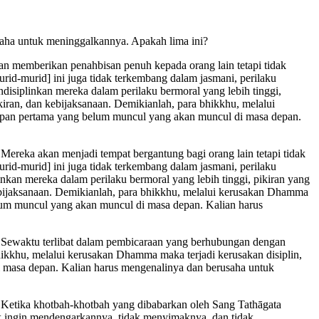
aha untuk meninggalkannya. Apakah lima ini?
kan memberikan penahbisan penuh kepada orang lain tetapi tidak
urid-murid] ini juga tidak terkembang dalam jasmani, perilaku
disiplinkan mereka dalam perilaku bermoral yang lebih tinggi,
ikiran, dan kebijaksanaan. Demikianlah, para bhikkhu, melalui
depan pertama yang belum muncul yang akan muncul di masa depan.
Mereka akan menjadi tempat bergantung bagi orang lain tetapi tidak
urid-murid] ini juga tidak terkembang dalam jasmani, perilaku
inkan mereka dalam perilaku bermoral yang lebih tinggi, pikiran yang
 kebijaksanaan. Demikianlah, para bhikkhu, melalui kerusakan Dhamma
elum muncul yang akan muncul di masa depan. Kalian harus
n. Sewaktu terlibat dalam pembicaraan yang berhubungan dengan
ikkhu, melalui kerusakan Dhamma maka terjadi kerusakan disiplin,
i masa depan. Kalian harus mengenalinya dan berusaha untuk
. Ketika khotbah-khotbah yang dibabarkan oleh Sang Tathāgata
 ingin mendengarkannya, tidak menyimaknya, dan tidak