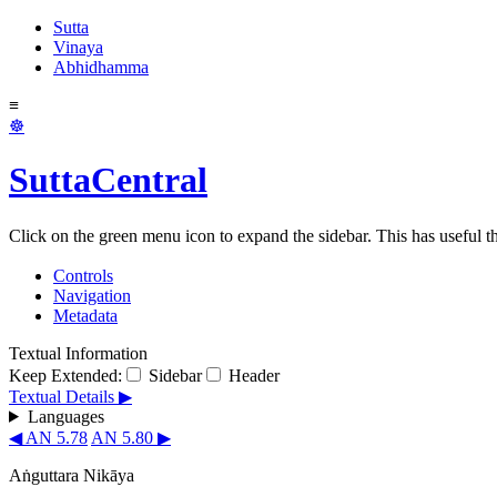
Sutta
Vinaya
Abhidhamma
≡
☸
SuttaCentral
Click on the green menu icon to expand the sidebar. This has useful thi
Controls
Navigation
Metadata
Textual Information
Keep Extended:
Sidebar
Header
Textual Details ▶
Languages
◀ AN 5.78
AN 5.80 ▶
Aṅguttara Nikāya