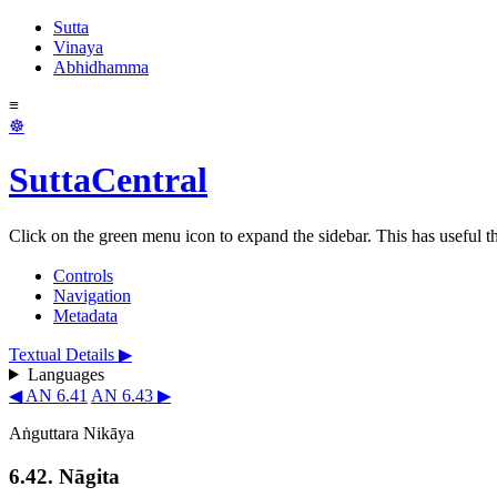
Sutta
Vinaya
Abhidhamma
≡
☸
SuttaCentral
Click on the green menu icon to expand the sidebar. This has useful thi
Controls
Navigation
Metadata
Textual Details ▶
Languages
◀ AN 6.41
AN 6.43 ▶
Aṅguttara Nikāya
6.42. Nāgita