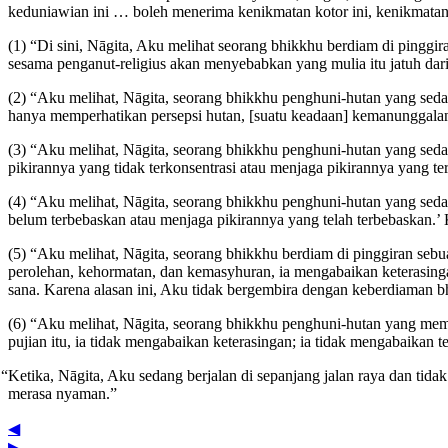
keduniawian ini … boleh menerima kenikmatan kotor ini, kenikmatan 
(1) “Di sini, Nāgita, Aku melihat seorang bhikkhu berdiam di pinggi
sesama penganut-religius akan menyebabkan yang mulia itu jatuh dari 
(2) “Aku melihat, Nāgita, seorang bhikkhu penghuni-hutan yang sed
hanya memperhatikan persepsi hutan, [suatu keadaan] kemanunggalan
(3) “Aku melihat, Nāgita, seorang bhikkhu penghuni-hutan yang seda
pikirannya yang tidak terkonsentrasi atau menjaga pikirannya yang t
(4) “Aku melihat, Nāgita, seorang bhikkhu penghuni-hutan yang sed
belum terbebaskan atau menjaga pikirannya yang telah terbebaskan.’
(5) “Aku melihat, Nāgita, seorang bhikkhu berdiam di pinggiran seb
perolehan, kehormatan, dan kemasyhuran, ia mengabaikan keterasingan
sana. Karena alasan ini, Aku tidak bergembira dengan keberdiaman bh
(6) “Aku melihat, Nāgita, seorang bhikkhu penghuni-hutan yang memp
pujian itu, ia tidak mengabaikan keterasingan; ia tidak mengabaikan 
“Ketika, Nāgita, Aku sedang berjalan di sepanjang jalan raya dan tida
merasa nyaman.”
◀
▶