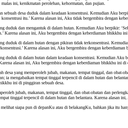
malas ini, kenikmatan perolehan, kehormatan, dan pujian.
ran sebuah desa
duduk dalam keadaan konsentrasi. Kemudian Aku berpiki
konsentrasi itu.’ Karena alasan ini, Aku tidak bergembira dengan kebe
ang duduk dan mengantuk di dalam hutan. Kemudian Aku berpikir: ‘Sek
.’ Karena alasan ini, Aku bergembira dengan keberdiaman bhikkhu ini 
ng duduk di dalam hutan dengan pikiran tidak terkonsentrasi. Kemudia
erkonsentrasi.’ Karena alasan ini, Aku bergembira dengan keberdiaman b
ang duduk di dalam hutan dalam keadaan konsentrasi. Kemudian Aku b
 Karena alasan ini, Aku bergembira dengan keberdiaman bhikkhu ini di
uah desa yang memperoleh jubah, makanan, tempat tinggal, dan obat-o
; ia mengabaikan tempat tinggal terpencil di dalam hutan dan belanta
ikkhu ini di pinggiran sebuah desa.
eroleh jubah, makanan, tempat tinggal, dan obat-obatan dan perlengk
tempat tinggal terpencil di dalam hutan dan belantara. Karena alasan i
k melihat siapa pun di depanKu atau di belakangKu, bahkan jika itu han