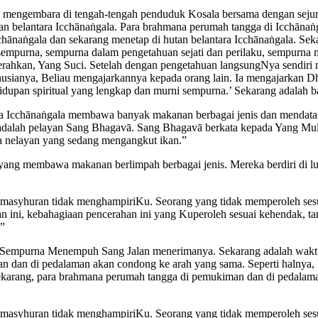
 mengembara di tengah-tengah penduduk Kosala bersama dengan sejuml
an belantara Icchānaṅgala. Para brahmana perumah tangga di Icchāna
chānaṅgala dan sekarang menetap di hutan belantara Icchānaṅgala. Seka
sempurna, sempurna dalam pengetahuan sejati dan perilaku, sempurna 
erahkan, Yang Suci. Setelah dengan pengetahuan langsungNya sendiri 
usianya, Beliau mengajarkannya kepada orang lain. Ia mengajarkan Dha
upan spiritual yang lengkap dan murni sempurna.’ Sekarang adalah b
a Icchānaṅgala membawa banyak makanan berbagai jenis dan mendatangi
 adalah pelayan Sang Bhagavā. Sang Bhagavā berkata kepada Yang Mul
a nelayan yang sedang mengangkut ikan.”
yang membawa makanan berlimpah berbagai jenis. Mereka berdiri di 
masyhuran tidak menghampiriKu. Seorang yang tidak memperoleh sesua
n ini, kebahagiaan pencerahan ini yang Kuperoleh sesuai kehendak, ta
.”
g Sempurna Menempuh Sang Jalan menerimanya. Sekarang adalah wak
an di pedalaman akan condong ke arah yang sama. Seperti halnya, keti
sekarang, para brahmana perumah tangga di pemukiman dan di pedalam
masyhuran tidak menghampiriKu. Seorang yang tidak memperoleh sesua