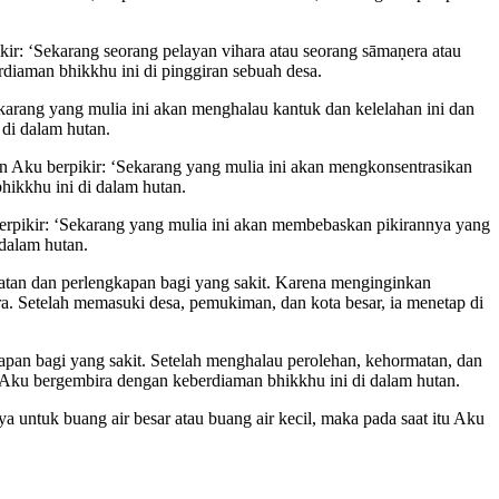
r: ‘Sekarang seorang pelayan vihara atau seorang sāmaṇera atau
rdiaman bhikkhu ini di pinggiran sebuah desa.
arang yang mulia ini akan menghalau kantuk dan kelelahan ini dan
di dalam hutan.
n Aku berpikir: ‘Sekarang yang mulia ini akan mengkonsentrasikan
hikkhu ini di dalam hutan.
erpikir: ‘Sekarang yang mulia ini akan membebaskan pikirannya yang
 dalam hutan.
batan dan perlengkapan bagi yang sakit. Karena menginginkan
ra.
Setelah memasuki desa, pemukiman, dan kota besar, ia menetap di
apan bagi yang sakit. Setelah menghalau perolehan, kehormatan, dan
ni, Aku bergembira dengan keberdiaman bhikkhu ini di dalam hutan.
ya untuk buang air besar atau buang air kecil, maka pada saat itu Aku