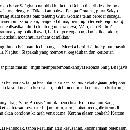
ah besar Saṅgha para bhikkhu ketika Beliau tiba di desa brahmana
ṅgala mendengar: “Dikatakan bahwa Petapa Gotama, putra Sakya
rang suatu berita baik tentang Guru Gotama telah beredar sebagai
menempuh sang jalan, pengenal dunia, pemimpin terbaik bagi orang-
merealisasikan dunia ini dengan para deva, Māra, dan Brahmā,
mma yang baik di awal, baik di pertengahan, dan baik di akhir,
aik sekali menemui Arahant demikian.”
 hutan belantara Icchānaṅgala. Mereka berdiri di luar pintu masuk
ia Nāgita:
“Siapakah yang membuat kegaduhan dan keributan
luar pintu masuk, [ingin mempersembahkannya] kepada Sang Bhagavā
i kehendak, tanpa kesulitan atau kesusahan, kebahagiaan pelepasan
npa kesulitan atau kesusahan, boleh menerima kenikmatan kotor ini,
tunya bagi Sang Bhagavā untuk menerima. Ke mana pun Sang
ka tetesan besar air hujan turun, airnya akan mengalir turun di
an akan condong ke arah yang sama. Karena alasan apakah? Karena
i kehendak, tanpa kesulitan atau kesusahan, kebahagiaan pelepasan