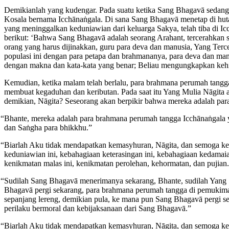
Demikianlah yang kudengar. Pada suatu ketika Sang Bhagavā sedang
Kosala bernama Icchānaṅgala. Di sana Sang Bhagavā menetap di hut
yang meninggalkan keduniawian dari keluarga Sakya, telah tiba di Ic
berikut: ‘Bahwa Sang Bhagavā adalah seorang Arahant, tercerahkan 
orang yang harus dijinakkan, guru para deva dan manusia, Yang Terc
populasi ini dengan para petapa dan brahmananya, para deva dan man
dengan makna dan kata-kata yang benar; Beliau mengungkapkan kehid
Kemudian, ketika malam telah berlalu, para brahmana perumah tangg
membuat kegaduhan dan keributan. Pada saat itu Yang Mulia Nāgita
demikian, Nāgita? Seseorang akan berpikir bahwa mereka adalah par
“Bhante, mereka adalah para brahmana perumah tangga Icchānaṅgala 
dan Saṅgha para bhikkhu.”
“Biarlah Aku tidak mendapatkan kemasyhuran, Nāgita, dan semoga ke
keduniawian ini, kebahagiaan keterasingan ini, kebahagiaan kedamaia
kenikmatan malas ini, kenikmatan perolehan, kehormatan, dan pujian
“Sudilah Sang Bhagavā menerimanya sekarang, Bhante, sudilah Yan
Bhagavā pergi sekarang, para brahmana perumah tangga di pemukiman d
sepanjang lereng, demikian pula, ke mana pun Sang Bhagavā pergi 
perilaku bermoral dan kebijaksanaan dari Sang Bhagavā.”
“Biarlah Aku tidak mendapatkan kemasyhuran, Nāgita, dan semoga ke