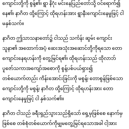
ကျောင်းတို့ကို စွန့်၏၊ ရွာ နိဂုံး မင်းနေပြည်တော်သို့ ဝင်ရောက်၍
နေ၏၊ နာဂိတ ထို့ကြောင့် ထိုရဟန်းအား ရွာနီးကျောင်းနေမှုဖြင့် ငါ
မနှစ်သက်။
နာဂိတ ဤသာသနာတော်၌ ငါသည် သင်္ကန်း ဆွမ်း ကျောင်း
သူနာ၏ အထောက်အပံ့ ဆေးအသုံးအဆောင်တို့ကိုရသော တော
ကျောင်းနေရဟန်းကို တွေ့မြင်ရ၏၊ ထိုရဟန်းသည် ထိုလာဘ်
ပူဇော်သကာအကျော်အစောကို စွန့်ပစ်ပယ်ရှား၍
တစ်ယောက်တည်း ကိန်းအောင်းခြင်းကို မစွန့်၊ တောစွန်ဖြစ်သော
ကျောင်းတို့ကို မစွန့်၊ နာဂိတ ထို့ကြောင့် ထိုရဟန်းအား တော
ကျောင်းနေမှုဖြင့် ငါ နှစ်သက်၏။
နာဂိတ ငါသည် ခရီးရှည်သွားသည်ရှိသော် ရှေ့မှဖြစ်စေ နောက်မှ
ဖြစ်စေ တစ်စုံတစ်ယောက်ကိုမျှမတွေ့မြင်ရသောအခါ ငါ့အား