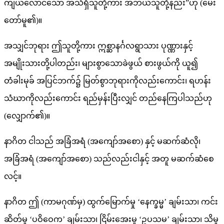
ကျယ်လောင်သော အသံရှိသူတို့ကား အဘယ်သူတို့နည်း”ဟု (မေး
တော်မူ၏)။
အသျှင်ဘုရား ဤသူတို့ကား ဣစ္ဆာနင်္ဂလရွာသား ပုဏ္ဏားနှင့်
အမျိုးသားတို့ပါတည်း၊ များစွာသောခဲဖွယ် စားဖွယ်ကို ယူ၍
တံခါးမုခ် အပြင်ဘက်၌ မြတ်စွာဘုရားကိုလည်းကောင်း၊ ရဟန်း
သံဃာကိုလည်းကောင်း ရည်မှန်းပြီးလျှင် တည်နေကြပါသည်ဟု
(လျှောက်၏)။
နာဂိတ ငါသည် အခြံအရံ (အကျော်အစော) နှင့် မဆက်ဆံလို၊
အခြံအရံ (အကျော်အစော) သည်လည်းငါနှင့် အတူ မဆက်ဆံစေ
လင့်။
နာဂိတ ဤ (ကာမဂုဏ်မှ) ထွက်မြောက်မှု ‘နေက္ခမ္မ’ ချမ်းသာ၊ ကင်း
ဆိတ်မှု ‘ပဝိဝေက’ ချမ်းသာ၊ ငြိမ်းအေးမှု ‘ဥပသမ’ ချမ်းသာ၊ သိမှု