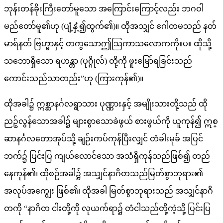
ဘုန်းတန်ခိုးကြီးတော်မူသော အကြောင်းကြောင့်လည်း ဘဂဝါ
မည်တော်မူ၏ဟု (ပျံ့နှံ့၍ထွက်၏)။ ထိုအသျှင် ဂေါတမသည် နတ်
မာရ်နတ် ဗြဟ္မာနှင့် တကွသောဤသြကာသလောကကို။ပ။ ထိုသို့
သဘောရှိသော ရဟန္တာ (ပုဂ္ဂိုလ်) တို့ကို ဖူးမြော်ရခြင်းသည်
ကောင်းသည်သာတည်း”ဟု (ကြားကုန်၏)။
ထိုအခါ၌ ဣစ္ဆာနင်္ဂလရွာသား ပုဏ္ဏားနှင့် အမျိုးသားတို့သည် ထို
ညဉ့်လွန်သောအခါ၌ များစွာသောခဲဖွယ် စားဖွယ်ကို ယူကုန်၍ ဣစ္
ဆာနင်္ဂလတောအုပ်သို့ ချဉ်းကပ်ကုန်ပြီးလျှင် တံခါးမုခ် အပြင်
ဘက်၌ ပြင်းပြ ကျယ်လောင်သော အသံရှိကုန်သည်ဖြစ်၍ တည်
နေကုန်၏၊ ထိုစဉ်အခါ၌ အသျှင်နာဂိတသည်မြတ်စွာဘုရား၏
အလုပ်အကျွေး ဖြစ်၏၊ ထိုအခါ မြတ်စွာဘုရားသည် အသျှင်နာဂိ
တကို “နာဂိတ ငါးတို့ကို လုယက်ရာ၌ တံငါသည်တို့ကဲ့သို့ ပြင်းပြ