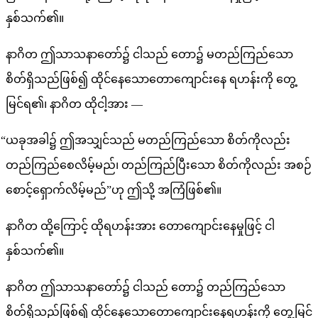
နှစ်သက်၏။
နာဂိတ ဤသာသနာတော်၌ ငါသည် တော၌ မတည်ကြည်သော
စိတ်ရှိသည်ဖြစ်၍ ထိုင်နေသောတောကျောင်းနေ ရဟန်းကို တွေ့
မြင်ရ၏၊ နာဂိတ ထိုငါ့အား —
“ယခုအခါ၌ ဤအသျှင်သည် မတည်ကြည်သော စိတ်ကိုလည်း
တည်ကြည်စေလိမ့်မည်၊ တည်ကြည်ပြီးသော စိတ်ကိုလည်း အစဉ်
စောင့်ရှောက်လိမ့်မည်”ဟု ဤသို့ အကြံဖြစ်၏။
နာဂိတ ထို့ကြောင့် ထိုရဟန်းအား တောကျောင်းနေမှုဖြင့် ငါ
နှစ်သက်၏။
နာဂိတ ဤသာသနာတော်၌ ငါသည် တော၌ တည်ကြည်သော
စိတ်ရှိသည်ဖြစ်၍ ထိုင်နေသောတောကျောင်းနေရဟန်းကို တွေ့မြင်