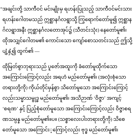
“အချင်းတို့ သာကီဝင် မင်းမျိုးမှ ရဟန်းပြုသည့် သာကီဝင်မင်းသား
ရဟန်းဂေါတမသည် ဣစ္ဆာနင်္ဂလရွာသို့ ကြွရောက်တော်မူ၍ ဣစ္ဆာန
င်္ဂလရွာအနီး ဣစ္ဆာနင်္ဂလတောအုပ်၌ (သီတင်းသုံး) နေတော်မူ၏၊
ထိုအသျှင်ဂေါတမ၏ ကောင်းသော ကျော်စောသတင်းသည် ဤသို့
ပျံ့နှံ့၍ ထွက်၏ —
ထိုမြတ်စွာဘုရားသည် ပူဇော်အထူးကို ခံတော်မူထိုက်သော
အကြောင်းကြောင့်လည်း အရဟံ မည်တော်မူ၏၊ (အလုံးစုံသော
တရားတို့ကို) ကိုယ်တိုင်မှန်စွာ သိတော်မူသော အကြောင်းကြောင့်
လည်းသမ္မာသမ္ဗုဒ္ဓ မည်တော်မူ၏၊ အသိဉာဏ် ‘ဝိဇ္ဇာ’ အကျင့်
‘စရဏ’ နှင့် ပြည့်စုံတော်မူသော အကြောင်းကြောင့်လည်း ဝိဇ္ဇာစရ
ဏသမ္ပန္န မည်တော်မူ၏။ပ။ (သစ္စာလေးပါးတရားတို့ကို) သိစေ
တော်မူသော အကြောင်း့ကြောင့်လည်း ဗုဒ္ဓ မည်တော်မူ၏၊