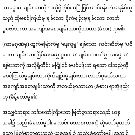
‘သမ္ဗောဓ’ ချမ်းသာကို အလိုရှိတိုင်း မငြိုငြင် မပင်ပန်းဘဲ မရနိုင်သူ
သည် ထိုမစင်ကြယ်မှု ချမ်းသာ၊ ငိုက်မျဉ်းမှုချမ်းသာ၊ လာဘ်
ပူဇော်သကာ အကျော်အစောချမ်းသာကိုသာယာ (ခံစား) ရာ၏။
(ကာမဂုဏ်မှ) ထွက်မြောက်မှု ‘နေက္ခမ္မ’ ချမ်းသာ၊ ကင်းဆိတ်မှု ‘ပဝိ
ဝေက’ ချမ်းသာ၊ ငြိမ်းအေးမှု’ဥပသမ’ ချမ်းသာ၊ သိမှု ‘သမ္ဗောဓ’
ချမ်းသာကို အလိုရှိတိုင်း မငြိုငြင် မပင်ပန်းဘဲ ရသော ငါသည်ထို
မစင်ကြယ်မှုချမ်းသာ၊ ငိုက်မျဉ်းမှုချမ်းသာ၊ လာဘ်ပူဇော်သကာ
အကျော်အစောချမ်းသာကို အဘယ်မှာသာယာ (ခံစား) ရာအံ့နည်း
ဟု (မိန့်တော်မူ၏)။
အသျှင်ဘုရား ဘုန်းတော်ကြီးသော မြတ်စွာဘုရားသည် ယခု
အခါ၌ သည်းခံတော်မူပါ၊ ကောင်း သောစကားကို ဆိုတော်မူတတ်
သော မြတ်စွာဘုရားသည် ယခုအခါ၌ သည်းခံတော်မူပါ၊ အသျှင်