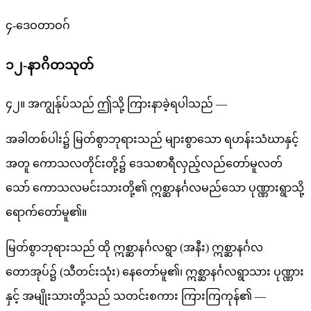
၄-ဒေဝတာဝဂ်
၁၂-နာဂိတသုတ်
၄၂။ အကျွန်ုပ်သည် ဤသို့ ကြားနာခဲ့ရပါသည် —
အခါတစ်ပါး၌ မြတ်စွာဘုရားသည် များစွာသော ရဟန်းသံဃာနှင့်
အတူ ကောသလတိုင်းတို့၌ ဒေသစာရီလှည့်လည်တော်မူလတ်
သော် ကောသလမင်းသားတို့၏ ဣစ္ဆာနင်္ဂလမည်သော ပုဏ္ဏားရွာသို့
ရောက်တော်မူ၏။
မြတ်စွာဘုရားသည် ထို ဣစ္ဆာနင်္ဂလရွာ (အနီး) ဣစ္ဆာနင်္ဂလ
တောအုပ်၌ (သီတင်းသုံး) နေတော်မူ၏၊ ဣစ္ဆာနင်္ဂလရွာသား ပုဏ္ဏား
နှင့် အမျိုးသားတို့သည် သတင်းစကား ကြားကြကုန်၏ —