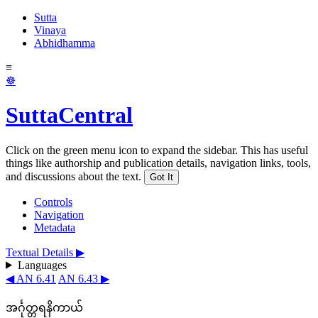
Sutta
Vinaya
Abhidhamma
≡
☸
SuttaCentral
Click on the green menu icon to expand the sidebar. This has useful
things like authorship and publication details, navigation links, tools,
and discussions about the text.
Got It
Controls
Navigation
Metadata
Textual Details ▶
Languages
◀ AN 6.41
AN 6.43 ▶
အင်္ဂုတ္တရနိကာယ်