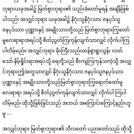
ဘုရားယခုအခါ၌ မြတ်စွာဘုရား၏ သည်းခံတော်မူရန် အချိန်ဖြစ်
ပါသည်၊ အသျှင်ဘုရား ယခုအခါ၌ နိဂုံးသူနိဂုံးသား ဇနပုဒ်သူ
ဇနပုဒ်သား ပုဏ္ဏားနှင့် အမျိုးသားတို့သည် မြတ်စွာဘုရားကြွတော်
မူလေရာရာအရပ်သို့ စိတ်ညွတ်ကြကုန်လျက်သာလျှင် လိုက်ပါကြ
ပါလိမ့်မည်။ အသျှင်ဘုရား မိုးကြီးသည်းထန်စွာရွာသွန်း လတ်
သော် နိမ့်ရှိုင်းရာအရပ်သို့ ရေတို့သည် စီးကျကြကုန်သကဲ့သို့ အသျှ
င်ဘုရားဤအတူသာလျှင် နိဂုံးသူနိဂုံးသား ဇနပုဒ်သူဇနပုဒ်သား
ပုဏ္ဏားနှင့် အမျိုးသားတို့သည်မြတ်စွာဘုရားကြွရောက်တော်မူ
လေရာရာ အရပ်သို့ စိတ်ညွတ်ကုန်လျက်သာလျှင် လိုက်ပါ ကြပါ
လိမ့်မည်၊ ထိုသို့ဖြစ်ခြင်းသည် အဘယ် အကြောင်းကြောင့်နည်းဟူ
မူ —
အသျှင်ဘုရား မြတ်စွာဘုရား၏ သီလတော် ပညာတော်သည် ထိုသို့