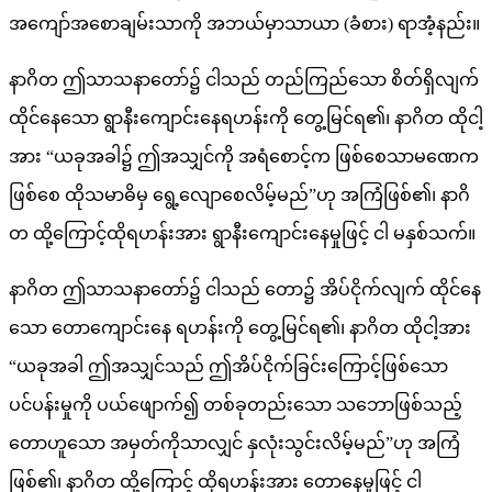
အကျော်အစောချမ်းသာကို အဘယ်မှာသာယာ (ခံစား) ရာအံ့နည်း။
နာဂိတ ဤသာသနာတော်၌ ငါသည် တည်ကြည်သော စိတ်ရှိလျက်
ထိုင်နေသော ရွာနီးကျောင်းနေရဟန်းကို တွေ့မြင်ရ၏၊ နာဂိတ ထိုငါ့
အား “ယခုအခါ၌ ဤအသျှင်ကို အရံစောင့်က ဖြစ်စေသာမဏေက
ဖြစ်စေ ထိုသမာဓိမှ ရွေ့လျောစေလိမ့်မည်”ဟု အကြံဖြစ်၏၊ နာဂိ
တ ထို့ကြောင့်ထိုရဟန်းအား ရွာနီးကျောင်းနေမှုဖြင့် ငါ မနှစ်သက်။
နာဂိတ ဤသာသနာတော်၌ ငါသည် တော၌ အိပ်ငိုက်လျက် ထိုင်နေ
သော တောကျောင်းနေ ရဟန်းကို တွေ့မြင်ရ၏၊ နာဂိတ ထိုငါ့အား
“ယခုအခါ ဤအသျှင်သည် ဤအိပ်ငိုက်ခြင်းကြောင့်ဖြစ်သော
ပင်ပန်းမှုကို ပယ်ဖျောက်၍ တစ်ခုတည်းသော သဘောဖြစ်သည့်
တောဟူသော အမှတ်ကိုသာလျှင် နှလုံးသွင်းလိမ့်မည်”ဟု အကြံ
ဖြစ်၏၊ နာဂိတ ထို့ကြောင့် ထိုရဟန်းအား တောနေမှုဖြင့် ငါ