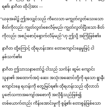
ရ၏၊ နာဂိတ ထိုငါ့အား —
“ယခုအခါ၌ ဤအသျှင်သည် ကိလေသာ မကျွတ်လွတ်သေးသော
စိတ်ကိုလည်း ကျွတ်လွတ်စေလိမ့်မည်၊ ကျွတ်လွတ်ပြီးသော စိတ်
ကိုလည်း အစဉ်စောင့်ရှောက်လိမ့်မည်”ဟု ဤသို့ အကြံဖြစ်၏။
နာဂိတ ထို့ကြောင့် ထိုရဟန်းအား တောကျောင်းနေမှုဖြင့် ငါ
နှစ်သက်၏။
နာဂိတ ဤသာသနာတော်၌ ငါသည် သင်္ကန်း ဆွမ်း ကျောင်း
သူနာ၏ အထောက်အပံ့ ဆေး အသုံးအဆောင်တို့ကို ရသော ရွာနီး
ကျောင်းနေ ရဟန်းကို တွေ့မြင်ရ၏၊ ထိုရဟန်းသည် ထိုလာဘ်
ပူဇော်သကာအကျော်အစောကို အလိုရှိသည်ဖြစ်၍
တစ်ယောက်တည်း ကိန်းအောင်းမှုကို စွန့်၏၊ တောစွန်ဖြစ်သော