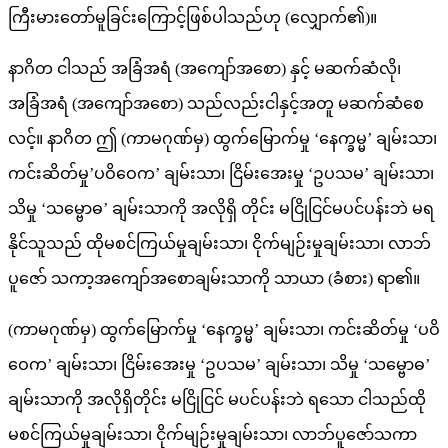
ကြီးမားတော်မူခြင်းကြောင့်ဖြစ်ပါသည်ဟု (လျှောက်၏)။
နာဂိတ ငါသည် အခြံအရံ (အကျော်အစော) နှင့် မဆက်ဆံလို၊
အခြံအရံ (အကျော်အစော) သည်လည်းငါနှင့်အတူ မဆက်ဆံစေ
လင့်။ နာဂိတ ဤ (ကာမဂုဏ်မှ) ထွက်မြောက်မှု ‘နေက္ခမ္မ’ ချမ်းသာ၊
ကင်းဆိတ်မှု’ပဝိဝေက’ ချမ်းသာ၊ ငြိမ်းအေးမှု ‘ဥပသမ’ ချမ်းသာ၊
သိမှု ‘သမ္ဗောဓ’ ချမ်းသာကို အလိုရှိ တိုင်း မငြိုငြင်မပင်ပန်းဘဲ မရ
နိုင်သူသည် ထိုမစင်ကြယ်မှုချမ်းသာ၊ ငိုက်မျဉ်းမှုချမ်းသာ၊ လာဘ်
ပူဇော် သကာ့အကျော်အစောချမ်းသာကို သာယာ (ခံစား) ရာ၏။
(ကာမဂုဏ်မှ) ထွက်မြောက်မှု ‘နေက္ခမ္မ’ ချမ်းသာ၊ ကင်းဆိတ်မှု ‘ပဝိ
ဝေက’ ချမ်းသာ၊ ငြိမ်းအေးမှု ‘ဥပသမ’ ချမ်းသာ၊ သိမှု ‘သမ္ဗောဓ’
ချမ်းသာကို အလိုရှိတိုင်း မငြိုငြင် မပင်ပန်းဘဲ ရသော ငါသည်ထို
မစင်ကြယ်မှုချမ်းသာ၊ ငိုက်မျဉ်းမှုချမ်းသာ၊ လာဘ်ပူဇော်သကာ