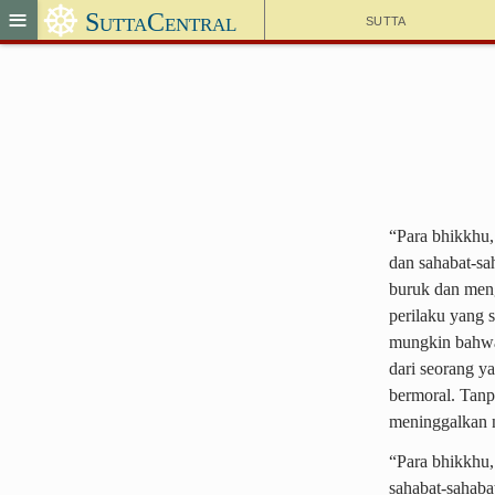
☸
≡
SuttaCentral
Sutta
“Para bhikkhu,
dan sahabat-sa
buruk dan meng
perilaku yang 
mungkin bahwa 
dari seorang y
bermoral. Tanp
meninggalkan na
“Para bhikkhu,
sahabat-sahaba