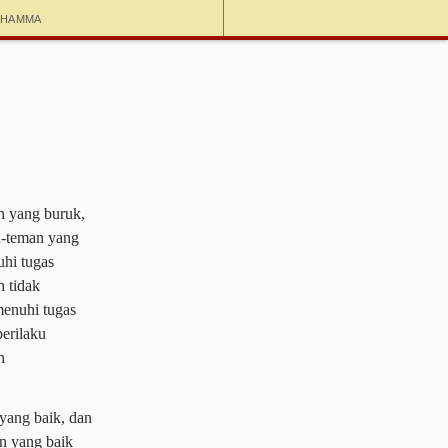
dhamma
n yang buruk,
n-teman yang
uhi tugas
h tidak
menuhi tugas
perilaku
n
yang baik, dan
an yang baik