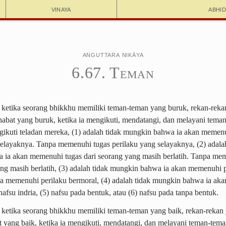
Vinaya
Abhi
Aṅguttara Nikāya
6.67. Teman
 ketika seorang bhikkhu memiliki teman-teman yang buruk, rekan-reka
habat yang buruk, ketika ia mengikuti, mendatangi, dan melayani tema
ikuti teladan mereka, (1) adalah tidak mungkin bahwa ia akan memen
selayaknya. Tanpa memenuhi tugas perilaku yang selayaknya, (2) adala
ia akan memenuhi tugas dari seorang yang masih berlatih. Tanpa me
ang masih berlatih, (3) adalah tidak mungkin bahwa ia akan memenuhi 
a memenuhi perilaku bermoral, (4) adalah tidak mungkin bahwa ia aka
fsu indria, (5) nafsu pada bentuk, atau (6) nafsu pada tanpa bentuk.
 ketika seorang bhikkhu memiliki teman-teman yang baik, rekan-rekan 
t yang baik, ketika ia mengikuti, mendatangi, dan melayani teman-tem