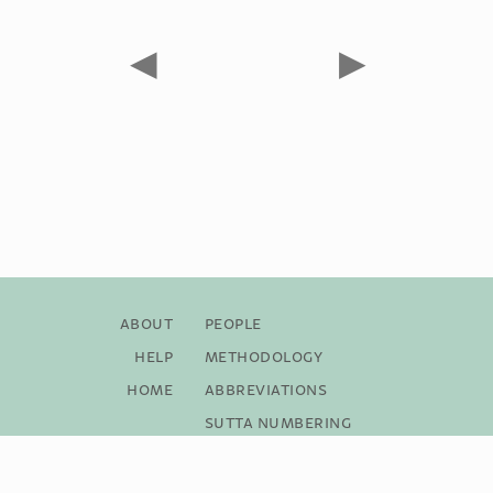
◀
▶
About
People
Help
Methodology
Home
Abbreviations
Sutta Numbering
Bibliography
Copyright