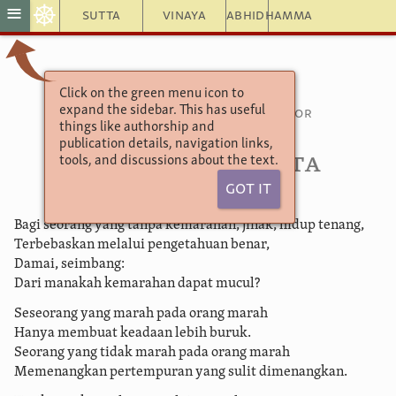
☸
≡
Sutta
Vinaya
Abhidhamma
Click on the green menu icon to
Theragāthā
expand the sidebar. This has useful
Syair-syair Para Bhikkhu Senior
things like authorship and
Bab Kelompok Enam
publication details, navigation links,
6.12 Brahmadatta
tools, and discussions about the text.
Got It
Bagi seorang yang tanpa kemarahan, jinak, hidup tenang,
Terbebaskan melalui pengetahuan benar,
Damai, seimbang:
Dari manakah kemarahan dapat mucul?
Seseorang yang marah pada orang marah
Hanya membuat keadaan lebih buruk.
Seorang yang tidak marah pada orang marah
Memenangkan pertempuran yang sulit dimenangkan.