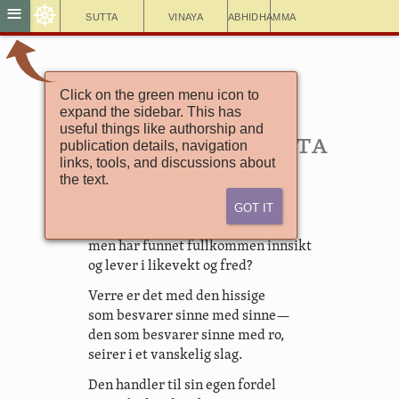
☸
≡
Sutta
Vinaya
Abhidhamma
Click on the green menu icon to
Brødrenes sanger
expand the sidebar. This has
Sanger med seks vers
useful things like authorship and
6.12. Brahmadatta
publication details, navigation
links, tools, and discussions about
the text.
Got It
Skulle vel raseriet komme
fra en som ikke har aggresjon,
men har funnet fullkommen innsikt
og lever i likevekt og fred?
Verre er det med den hissige
som besvarer sinne med sinne—
den som besvarer sinne med ro,
seirer i et vanskelig slag.
Den handler til sin egen fordel