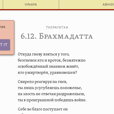
Vinaya
Abhi
 has
Тхерагатха
6.12. Брахмадатта
t It
Откуда гневу взяться у того,
безгневен кто и кроток, безмятежно
освобождённый знанием живёт,
кто умиртворён, уравновешен?
Cвирепо реагируя на гнев,
ты лишь усугубляешь положенье,
на злость не отвечая раздраженьем,
ты в проигрышной победишь войне.
Себе во благо поступает он