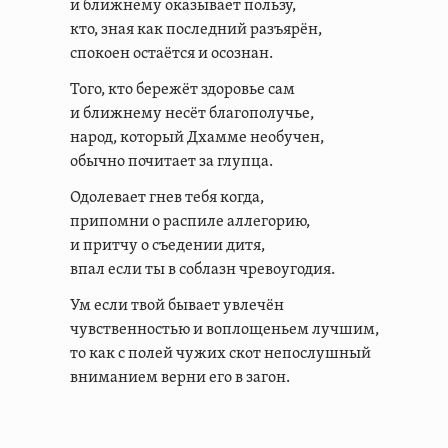
и ближнему оказывает пользу,
кто, зная как последний разъярён,
спокоен остаётся и осознан.
Того, кто бережёт здоровье сам
и ближнему несёт благополучье,
народ, который Дхамме необучен,
обычно почитает за глупца.
Одолевает гнев тебя когда,
припомни о распиле аллегорию,
и притчу о съедении дитя,
впал если ты в соблазн чревоугодия.
Ум если твой бывает увлечён
чувственностью и воплощеньем лучшим,
то как с полей чужих скот непослушный
вниманием верни его в загон.