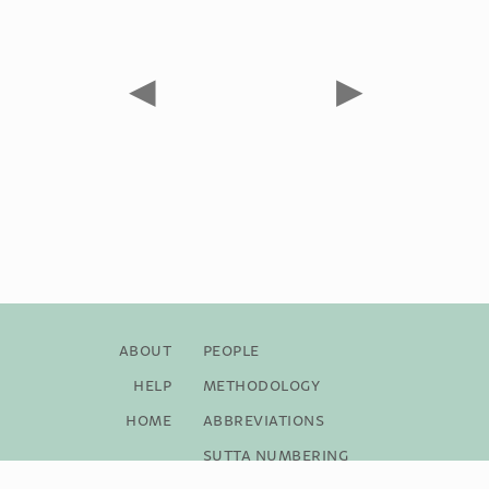
◀
▶
About
People
Help
Methodology
Home
Abbreviations
Sutta Numbering