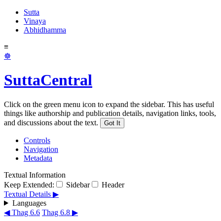
Sutta
Vinaya
Abhidhamma
≡
☸
SuttaCentral
Click on the green menu icon to expand the sidebar. This has useful
things like authorship and publication details, navigation links, tools,
and discussions about the text.
Got It
Controls
Navigation
Metadata
Textual Information
Keep Extended:
Sidebar
Header
Textual Details ▶
Languages
◀ Thag 6.6
Thag 6.8 ▶