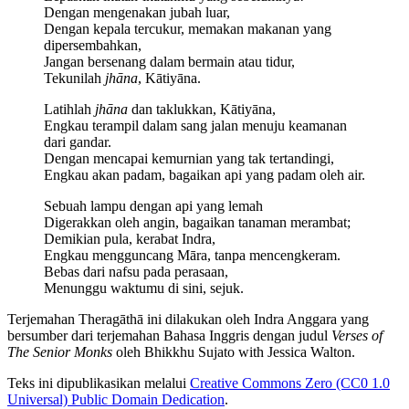
Dengan mengenakan jubah luar,
Dengan kepala tercukur, memakan makanan yang
dipersembahkan,
Jangan bersenang dalam bermain atau tidur,
Tekunilah
jhāna
, Kātiyāna.
Latihlah
jhāna
dan taklukkan, Kātiyāna,
Engkau terampil dalam sang jalan menuju keamanan
dari gandar.
Dengan mencapai kemurnian yang tak tertandingi,
Engkau akan padam, bagaikan api yang padam oleh air.
Sebuah lampu dengan api yang lemah
Digerakkan oleh angin, bagaikan tanaman merambat;
Demikian pula, kerabat Indra,
Engkau mengguncang Māra, tanpa mencengkeram.
Bebas dari nafsu pada perasaan,
Menunggu waktumu di sini, sejuk.
Terjemahan Theragāthā ini dilakukan oleh
Indra Anggara
yang
bersumber dari terjemahan Bahasa Inggris dengan judul
Verses of
The Senior Monks
oleh
Bhikkhu Sujato
with
Jessica Walton
.
Teks ini dipublikasikan melalui
Creative Commons Zero (CC0 1.0
Universal) Public Domain Dedication
.