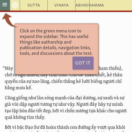
☸
≡
Sutta
Vinaya
Abhidhamma
Click on the green menu icon to
TRƯỞNG LÃO KỆ
expand the sidebar. This has useful
6 NHÓM SÁU
things like authorship and
216. Kātiyāna
publication details, navigation links,
tools, and discussions about the text.
Got It
“Này Kātiyāna, hãy đứng lên, hãy ngồi xuống (tham thiền),
chớ có ngủ nhiều, hãy tỉnh thức. Chớ để Thần Chết, kẻ thân
quyến của sự xao lãng, chiến thắng kẻ lười biếng ngươi chỉ
bằng mưu kế.
Cũng giống như làn sóng mạnh của đại dương, sự sanh và sự
già vùi dập ngươi tương tự như vậy. Ngươi đây hãy tự mình
tạo lập hòn đảo tốt đẹp, bởi vì chốn nương tựa khác cho ngươi
quả không tìm thấy.
Bởi vì bậc Đạo Sư đã hoàn thành con đường ấy vượt qua khỏi