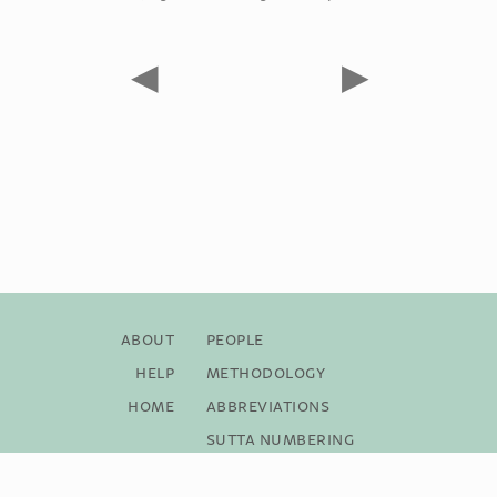
◀
▶
About
People
Help
Methodology
Home
Abbreviations
Sutta Numbering
Bibliography