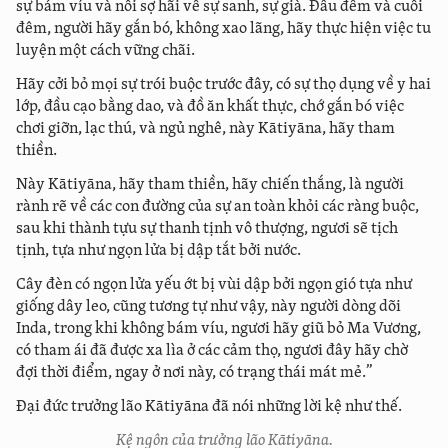
sự bám víu và nỗi sợ hãi về sự sanh, sự già. Đầu đêm và cuối
đêm, người hãy gắn bó, không xao lãng, hãy thực hiện việc tu
luyện một cách vững chãi.
Hãy cởi bỏ mọi sự trói buộc trước đây, có sự thọ dụng về y hai
lớp, đầu cạo bằng dao, và đồ ăn khất thực, chớ gắn bó việc
chơi giỡn, lạc thú, và ngủ nghê, này Kātiyāna, hãy tham
thiền.
Này Kātiyāna, hãy tham thiền, hãy chiến thắng, là người
rành rẽ về các con đường của sự an toàn khỏi các ràng buộc,
sau khi thành tựu sự thanh tịnh vô thượng, ngươi sẽ tịch
tịnh, tựa như ngọn lửa bị dập tắt bởi nước.
Cây đèn có ngọn lửa yếu ớt bị vùi dập bởi ngọn gió tựa như
giống dây leo, cũng tương tự như vậy, này người dòng dõi
Inda, trong khi không bám víu, ngươi hãy giũ bỏ Ma Vương,
có tham ái đã được xa lìa ở các cảm thọ, ngươi đây hãy chờ
đợi thời điểm, ngay ở nơi này, có trạng thái mát mẻ.”
Đại đức trưởng lão Kātiyāna đã nói những lời kệ như thế.
Kệ ngôn của trưởng lão Kātiyāna.