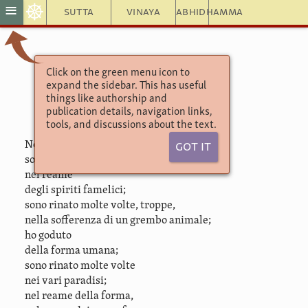
☸
≡
Sutta
Vinaya
Abhidhamma
Click on the green menu icon to
Theragāthā
expand the sidebar. This has useful
3.14. Gotama
things like authorship and
publication details, navigation links,
tools, and discussions about the text.
Nel lungo errare
Got It
sono rinato nei vari inferni;
nel reame
degli spiriti famelici;
sono rinato molte volte, troppe,
nella sofferenza di un grembo animale;
ho goduto
della forma umana;
sono rinato molte volte
nei vari paradisi;
nel reame della forma,