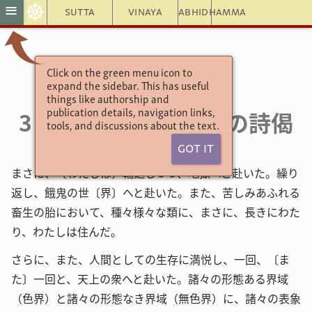
☸
≡
Sutta
Vinaya
Abhidhamma
Click on the green menu icon to
>小部経典
expand the sidebar. This has useful
８ テーラガーター
things like authorship and
3．14. ゴータマ長老の詩偈
publication details, navigation links,
tools, and discussions about the text.
Got It
まさに、〔わたしは〕輪廻しつつ、地獄へと赴いた。繰り
返し、餓鬼の世〔界〕へと赴いた。また、苦しみあふれる
畜生の胎において、種々様々な類に、まさに、長きにわた
り、わたしは住んだ。
さらに、また、人間としての生存に満悦し、一回、〔ま
た〕一回と、天上の衆へと赴いた。諸々の形態ある界域
（色界）と諸々の形態なき界域（無色界）に、諸々の表象