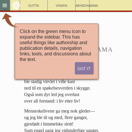
☸
≡
Sutta
Vinaya
Abhidhamma
Click on the green menu icon to
Brødrenes sanger
expand the sidebar. This has
Sanger med tre vers
useful things like authorship and
3.14. En annen Gotama
publication details, navigation
links, tools, and discussions about
the text.
Got It
Jeg reiste langt, i liv etter liv—
jeg kjenner helvetes uhygge,
ble stadig virvlet i ville kast
ned til en spøkelsesverden i skygge.
Også som dyr led jeg overlast
over all forstand: i liv etter liv!
Menneskelivene ga meg nok gleder—
og jeg ble til og med, flere ganger,
gjenfødt i himmelske slott!
Som engel sang jeg vidunderlige sanger,