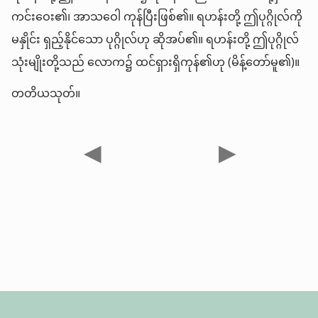
ကင်းဝေး၏၊ အာသဝေါ ကုန်ပြီးဖြစ်၏။ ရဟန်းတို့ ဤပုဂ္ဂိုလ်ကို
မနှိုင်း ရှည့်နိုင်သော ပုဂ္ဂိုလ်ဟု ဆိုအပ်၏။ ရဟန်းတို့ ဤပုဂ္ဂိုလ်
သုံးမျိုးတို့သည် လောက၌ ထင်ရှားရှိကုန်၏ဟု (မိန့်တော်မူ၏)။
တတိယသုတ်။
◀
▶