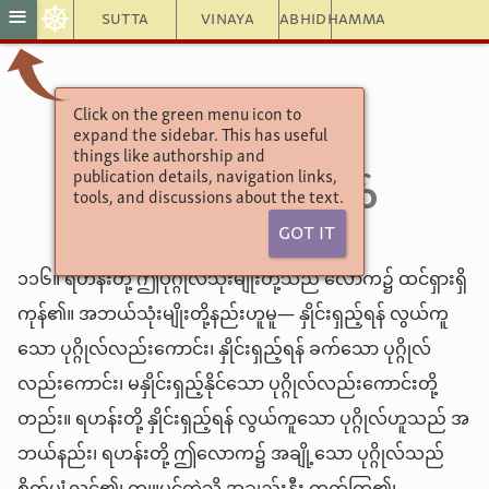
☸
≡
Sutta
Vinaya
Abhidhamma
အင်္ဂုတ္တရနိကာယ်
Click on the green menu icon to
expand the sidebar. This has useful
(၁၂) ၂-အာပါယိကဝဂ်
things like authorship and
၃-အပ္ပမေယျသုတ်
publication details, navigation links,
tools, and discussions about the text.
Got It
၁၁၆။ ရဟန်းတို့ ဤပုဂ္ဂိုလ်သုံးမျိုးတို့သည် လောက၌ ထင်ရှားရှိ
ကုန်၏။ အဘယ်သုံးမျိုးတို့နည်းဟူမူ— နှိုင်းရှည့်ရန် လွယ်ကူ
သော ပုဂ္ဂိုလ်လည်းကောင်း၊ နှိုင်းရှည့်ရန် ခက်သော ပုဂ္ဂိုလ်
လည်းကောင်း၊ မနှိုင်းရှည့်နိုင်သော ပုဂ္ဂိုလ်လည်းကောင်းတို့
တည်း။ ရဟန်းတို့ နှိုင်းရှည့်ရန် လွယ်ကူသော ပုဂ္ဂိုလ်ဟူသည် အ
ဘယ်နည်း၊ ရဟန်းတို့ ဤလောက၌ အချို့သော ပုဂ္ဂိုလ်သည်