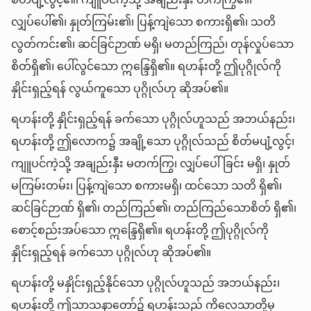
စိတ်ပျံ့လွင့်၏၊ ကျူပင်ကဲ့သို့ အချည်းနှီး တက်ကြွ၏၊
လျှပ်ပေါ်၏၊ နှုတ်ကြမ်း၏၊ ပြန့်ကျဲသော စကားရှိ၏၊ သတိ
လွတ်ကင်း၏၊ ဆင်ခြင်ဉာဏ် မရှိ၊ မတည်ကြည်၊ တုန်လှုပ်သော
စိတ်ရှိ၏၊ ပေါ်လွင်သော ဣန္ဒြေရှိ၏။ ရဟန်းတို့ ဤပုဂ္ဂိုလ်ကို
နှိုင်းရှည့်ရန် လွယ်ကူသော ပုဂ္ဂိုလ်ဟု ဆိုအပ်၏။
ရဟန်းတို့ နှိုင်းရှည့်ရန် ခက်သော ပုဂ္ဂိုလ်ဟူသည် အဘယ်နည်း၊
ရဟန်းတို့ ဤလောက၌ အချို့သော ပုဂ္ဂိုလ်သည် စိတ်မပျံ့လွင့်၊
ကျူပင်ကဲ့သို့ အချည်းနှီး မတက်ကြွ၊ လျှပ်ပေါ်ခြင်း မရှိ၊ နှုတ်
မကြမ်းတမ်း၊ ပြန့်ကျဲသော စကားမရှိ၊ ထင်သော သတိ ရှိ၏၊
ဆင်ခြင်ဉာဏ် ရှိ၏၊ တည်ကြည်၏၊ တည်ကြည်သောစိတ် ရှိ၏၊
စောင့်စည်းအပ်သော ဣန္ဒြေရှိ၏။ ရဟန်းတို့ ဤပုဂ္ဂိုလ်ကို
နှိုင်းရှည့်ရန် ခက်သော ပုဂ္ဂိုလ်ဟု ဆိုအပ်၏။
ရဟန်းတို့ မနှိုင်းရှည့်နိုင်သော ပုဂ္ဂိုလ်ဟူသည် အဘယ်နည်း၊
ရဟန်းတို့ ဤသာသနာတော်၌ ရဟန်းသည် ကိလေသာတို့မှ