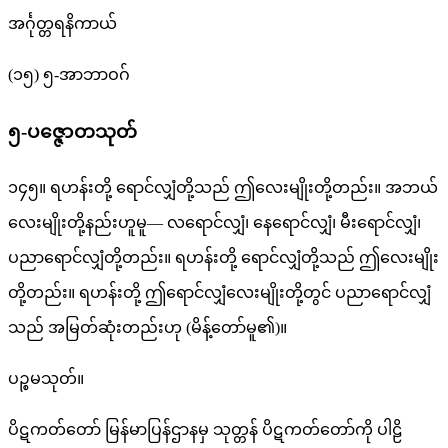
အင်္ဂုတ္တရနိကာယ်
(၁၅) ၅-အာဘာဝဂ်
၅-ပဇ္ဇောတသုတ်
၁၄၅။ ရဟန်းတို့ ရောင်လျှံတို့သည် ဤလေးမျိုးတို့တည်း။ အဘယ်
လေးမျိုးတို့နည်းဟူမူ— လရောင်လျှံ၊ နေရောင်လျှံ၊ မီးရောင်လျှံ၊
ပညာရောင်လျှံတို့တည်း။ ရဟန်းတို့ ရောင်လျှံတို့သည် ဤလေးမျိုး
တို့တည်း။ ရဟန်းတို့ ဤရောင်လျှံလေးမျိုးတို့တွင် ပညာရောင်လျှံ
သည် အမြတ်ဆုံးတည်းဟု (မိန့်တော်မူ၏)။
ပဉ္စမသုတ်။
ပိဋကတ်တော် မြန်မာပြန်ဌာနမှ သုတ္တန် ပိဋကတ်တော်ကို ပါဠိ