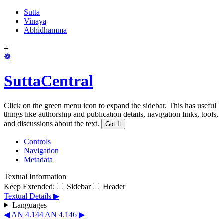
Sutta
Vinaya
Abhidhamma
≡
☸
SuttaCentral
Click on the green menu icon to expand the sidebar. This has useful
things like authorship and publication details, navigation links, tools,
and discussions about the text.
Got It
Controls
Navigation
Metadata
Textual Information
Keep Extended:
Sidebar
Header
Textual Details ▶
Languages
◀ AN 4.144
AN 4.146 ▶