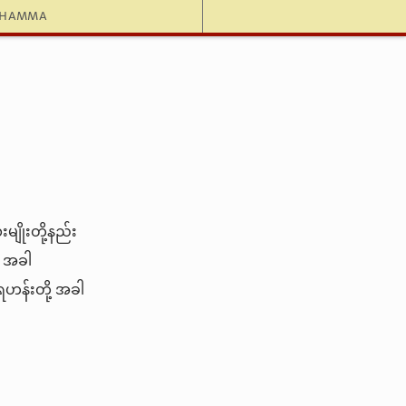
dhamma
ိုးတို့နည်း
၊ အခါ
ရဟန်းတို့ အခါ