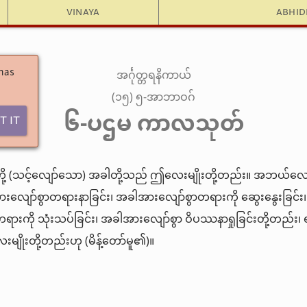
Vinaya
Abhi
အင်္ဂုတ္တရနိကာယ်
 has
(၁၅) ၅-အာဘာဝဂ်
၆-ပဌမ ကာလသုတ်
t It
ု့ (သင့်လျော်သော) အခါတို့သည် ဤလေးမျိုးတို့တည်း။ အဘယ်လေးမျ
လျော်စွာတရားနာခြင်း၊ အခါအားလျော်စွာတရားကို ဆွေးနွေးခြင်း
ရားကို သုံးသပ်ခြင်း၊ အခါအားလျော်စွာ ဝိပဿနာရှုခြင်းတို့တည်း၊ 
မျိုးတို့တည်းဟု (မိန့်တော်မူ၏)။