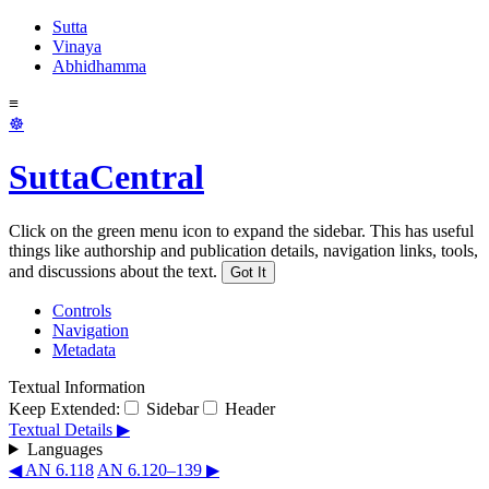
Sutta
Vinaya
Abhidhamma
≡
☸
SuttaCentral
Click on the green menu icon to expand the sidebar. This has useful
things like authorship and publication details, navigation links, tools,
and discussions about the text.
Got It
Controls
Navigation
Metadata
Textual Information
Keep Extended:
Sidebar
Header
Textual Details ▶
Languages
◀ AN 6.118
AN 6.120–139 ▶