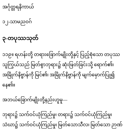
အင်္ဂုတ္တရနိကာယ်
၁၂-သာမညဝဂ်
၃-တပုဿသုတ်
၁၁၉။ ရဟန်းတို့ တရားခြောက်မျိုးတို့နှင့် ပြည့်စုံသော တပုဿ
သူကြွယ်သည် မြတ်စွာဘုရား၌ ဆုံးဖြတ်ခြင်းသို့ ရောက်၏၊
အမြိုက်နိဗ္ဗာန်ကို မြင်၏၊ အမြိုက်နိဗ္ဗာန်ကို မျက်မှောက်ပြု၍
နေ၏။
အဘယ်ခြောက်မျိုးတို့နည်းဟူမူ—
ဘုရား၌ သက်ဝင်ယုံကြည်မှု၊ တရား၌ သက်ဝင်ယုံကြည်မှု၊
သံဃာ၌ သက်ဝင်ယုံကြည်မှု၊ မြတ်သောသီလ၊ မြတ်သော ဉာဏ်