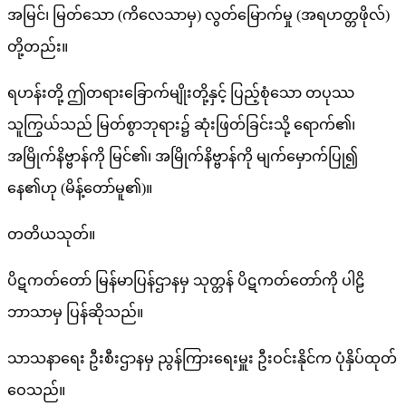
အမြင်၊ မြတ်သော (ကိလေသာမှ) လွတ်မြောက်မှု (အရဟတ္တဖိုလ်)
တို့တည်း။
ရဟန်းတို့ ဤတရားခြောက်မျိုးတို့နှင့် ပြည့်စုံသော တပုဿ
သူကြွယ်သည် မြတ်စွာဘုရား၌ ဆုံးဖြတ်ခြင်းသို့ ရောက်၏၊
အမြိုက်နိဗ္ဗာန်ကို မြင်၏၊ အမြိုက်နိဗ္ဗာန်ကို မျက်မှောက်ပြု၍
နေ၏ဟု (မိန့်တော်မူ၏)။
တတိယသုတ်။
ပိဋကတ်တော် မြန်မာပြန်ဌာနမှ သုတ္တန် ပိဋကတ်တော်ကို ပါဠိ
ဘာသာမှ ပြန်ဆိုသည်။
သာသနာရေး ဦးစီးဌာနမှ ညွန်ကြားရေးမှူး ဦးဝင်းနိုင်က ပုံနှိပ်ထုတ်
ဝေသည်။