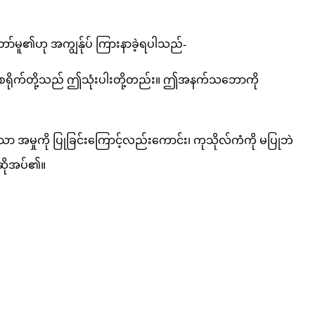
်မူ၏ဟု အကျွန်ုပ် ကြားနာခဲ့ရပါသည်-
ို့ ဒုစရိုက်တို့သည် ဤသုံးပါးတို့တည်း။ ဤအနက်သဘောကို
ာ အမှုကို ပြုခြင်းကြောင့်လည်းကောင်း၊ ကုသိုလ်ကံကို မပြုဘဲ
 ဆိုအပ်၏။