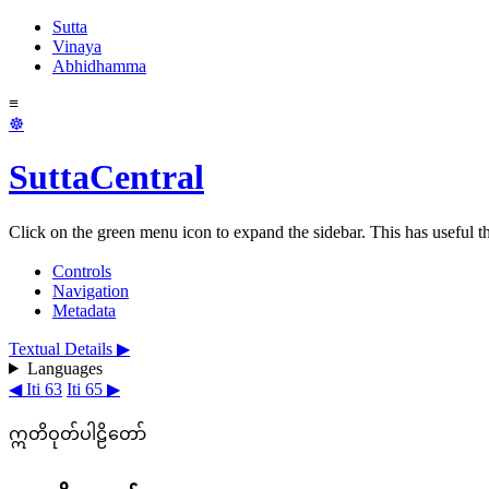
Sutta
Vinaya
Abhidhamma
≡
☸
SuttaCentral
Click on the green menu icon to expand the sidebar. This has useful thi
Controls
Navigation
Metadata
Textual Details ▶
Languages
◀ Iti 63
Iti 65 ▶
ဣတိဝုတ်ပါဠိတော်