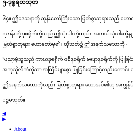
၅-ဒုစ္စရိတသုတ်
၆၄။ ဤဒေသနာကို ဘုန်းတော်ကြီးသော မြတ်စွာဘုရားသည် ဟောတော်
ရဟန်းတို့ ဒုစရိုက်တို့သည် ဤသုံးပါးတို့တည်း၊ အဘယ်သုံးပါးတို့
မြတ်စွာဘုရား ဟောတော်မူ၏။ ထိုသုတ်၌ ဤအနက်သဘောကို -
''ပညာမဲ့သူသည် ကာယဒုစရိုက် ဝစီဒုစရိုက် မနောဒုစရိုက်ကို ပြုခ
အကုသိုလ်ကံကိုသာ အကြိမ်များစွာ ပြုခြင်းကြောင့်လည်းကောင်း 
ဤအနက်သဘောကိုလည်း မြတ်စွာဘုရား ဟောအပ်၏ဟု အကျွန်ုပ် 
ပဉ္စမသုတ်။
◀
▶
About