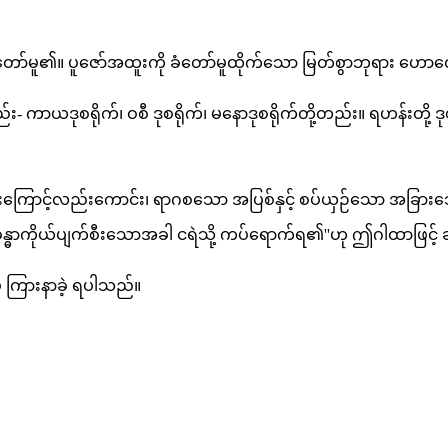
မူ၏။ ပူဇော်အထူးကို ခံတော်မူထိုက်သော မြတ်စွာဘုရား ဟောတော
နည်း- ကာယဒုစရိုက်၊ ဝစီ ဒုစရိုက်၊ မနောဒုစရိုက်တို့တည်း။ ရဟန်းတ
ြင်းကြောင့်လည်းကောင်း၊ ရာဂစသော အပြစ်နှင့် စပ်ယှဉ်သော အခြားသေ
ခန္ဓာကိုယ်ပျက်စီးသောအခါ ငရဲသို့ ကပ်ရောက်ရ၏''ဟု ဤဂါထာဖြင့်
ကြားနာခဲ့ ရပါသည်။