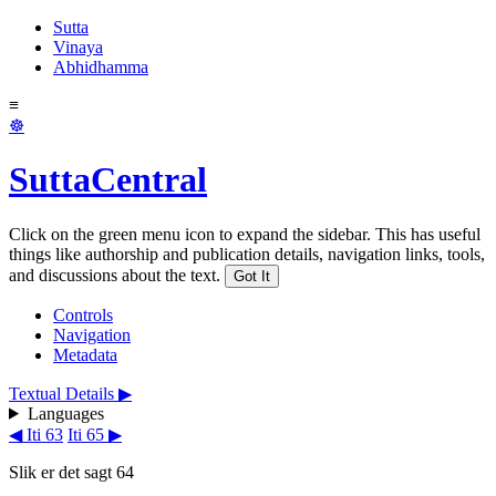
Sutta
Vinaya
Abhidhamma
≡
☸
SuttaCentral
Click on the green menu icon to expand the sidebar. This has useful
things like authorship and publication details, navigation links, tools,
and discussions about the text.
Got It
Controls
Navigation
Metadata
Textual Details ▶
Languages
◀ Iti 63
Iti 65 ▶
Slik er det sagt 64