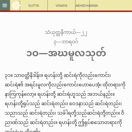
☸
≡
Sutta
Vinaya
Abhidhamma
သံယုတ္တနိကာယ်—၂၂
၃—ဘာရဝဂ်
၁ဝ—အဃမူလသုတ်
၃၁။ သာဝတ္ထိနိဒါန်း။ ရဟန်းတို့ ဆင်းရဲကိုလည်းကောင်း၊
ဆင်းရဲ၏ အရင်းမူလကိုလည်းကောင်းဟောပေအံ့၊ ထိုတရားကို
နာကြကုန်လော့။ ရဟန်းတို့ ဆင်းရဲဟူသည် အဘယ်နည်း။
ရဟန်းတို့ရုပ်သည် ဆင်းရဲတည်း၊ ဝေဒနာသည် ဆင်းရဲတည်း၊
သညာသည် ဆင်းရဲတည်း၊ သင်္ခါရတို့သည်ဆင်းရဲတို့တည်း။ ဝိ
ညာဏ်သည် ဆင်းရဲတည်း။ ရဟန်းတို့ ဤရုပ်စသောတရားကို