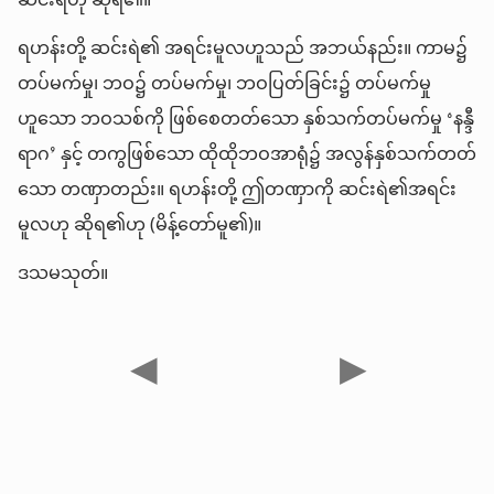
ဆင်းရဲဟု ဆိုရ၏။
ရဟန်းတို့ ဆင်းရဲ၏ အရင်းမူလဟူသည် အဘယ်နည်း။ ကာမ၌
တပ်မက်မှု၊ ဘဝ၌ တပ်မက်မှု၊ ဘဝပြတ်ခြင်း၌ တပ်မက်မှု
ဟူသော ဘဝသစ်ကို ဖြစ်စေတတ်သော နှစ်သက်တပ်မက်မှု ‘နန္ဒီ
ရာဂ’ နှင့် တကွဖြစ်သော ထိုထိုဘဝအာရုံ၌ အလွန်နှစ်သက်တတ်
သော တဏှာတည်း။ ရဟန်းတို့ ဤတဏှာကို ဆင်းရဲ၏အရင်း
မူလဟု ဆိုရ၏ဟု (မိန့်တော်မူ၏)။
ဒသမသုတ်။
◀
▶