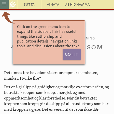
☸
≡
Sutta
Vinaya
Abhidhamma
Click on the green menu icon to
Tekster fordelt etter tema
expand the sidebar. This has useful
Det store kapitlet
things like authorship and
Tekster om oppmerksomhetstrening
publication details, navigation links,
47.37. Veien til det som
tools, and discussions about the text.
ikke dør
Got It
Det finnes fire hovedområder for oppmerksomheten,
munker. Hvilke fire?
Det er å gi slipp på grådighet og motvilje overfor verden, og
betrakte kroppen som kropp, energisk og med
oppmerksomhet og klar forståelse. Når du betrakter
kroppen som kropp, gir du slipp på all handletrang som har
med kroppen å gjøre. Det er veien til det som ikke dør.