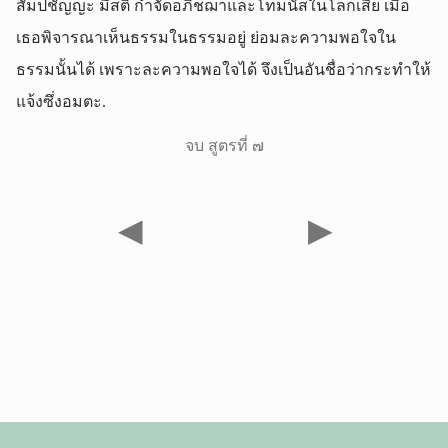
สัมปชัญญะ มีสติ กำจัดอภิชฌาและโทมนัสในโลกเสีย เมื่อ
เธอพิจารณาเห็นธรรมในธรรมอยู่ ย่อมละความพอใจใน
ธรรมนั้นได้ เพราะละความพอใจได้ จึงเป็นอันชื่อว่ากระทำให้
แจ้งซึ่งอมตะ.
จบ สูตรที่ ๗
◀
▶