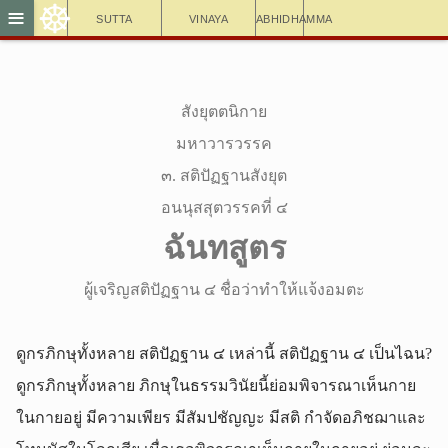
☸
≡
Sutta
Vinaya
Abhidhamma
สังยุตตนิกาย
มหาวารวรรค
๓. สติปัฏฐานสังยุต
อนนุสสุตวรรคที่ ๔
ฉันทสูตร
ผู้เจริญสติปัฏฐาน ๔ ชื่อว่าทำให้แจ้งอมตะ
ดูกรภิกษุทั้งหลาย สติปัฏฐาน ๔ เหล่านี้ สติปัฏฐาน ๔ เป็นไฉน?
ดูกรภิกษุทั้งหลาย ภิกษุในธรรมวินัยนี้ย่อมพิจารณาเห็นกาย
ในกายอยู่ มีความเพียร มีสัมปชัญญะ มีสติ กำจัดอภิชฌาและ