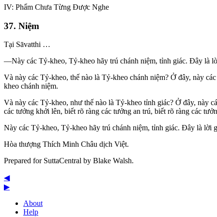
IV: Phẩm Chưa Từng Ðược Nghe
37. Niệm
Tại
Sāvatthi
…
—Này các Tỷ-kheo, Tỷ-kheo hãy trú chánh niệm, tỉnh giác. Ðây là lờ
Và này các Tỷ-kheo, thế nào là Tỷ-kheo chánh niệm? Ở đây, này các T
kheo chánh niệm.
Và này các Tỷ-kheo, như thế nào là Tỷ-kheo tỉnh giác? Ở đây, này các 
các tưởng khởi lên, biết rõ ràng các tưởng an trú, biết rõ ràng các tư
Này các Tỷ-kheo, Tỷ-kheo hãy trú chánh niệm, tỉnh giác. Ðây là lời 
Hòa thượng Thích Minh Châu dịch Việt.
Prepared for SuttaCentral by
Blake Walsh
.
◀
▶
About
Help