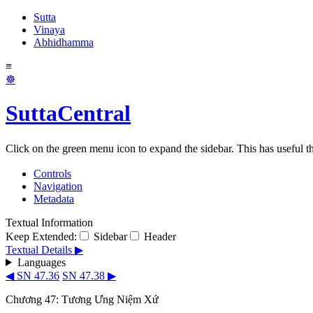
Sutta
Vinaya
Abhidhamma
≡
☸
SuttaCentral
Click on the green menu icon to expand the sidebar. This has useful thi
Controls
Navigation
Metadata
Textual Information
Keep Extended:
Sidebar
Header
Textual Details ▶
Languages
◀ SN 47.36
SN 47.38 ▶
Chương 47: Tương Ưng Niệm Xứ