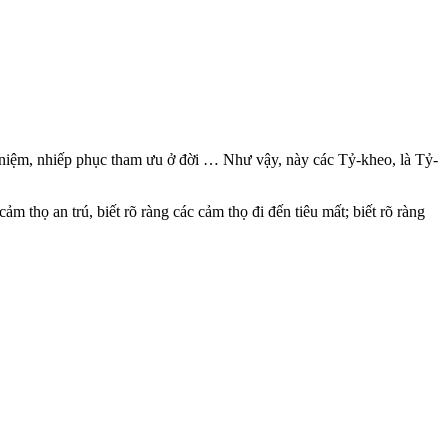
h niệm, nhiếp phục tham ưu ở đời … Như vậy, này các Tỷ-kheo, là Tỷ-
m thọ an trú, biết rõ ràng các cảm thọ đi đến tiêu mất; biết rõ ràng