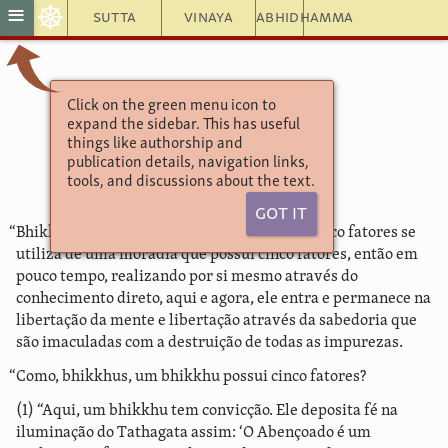
☸
≡
Sutta
Vinaya
Abhidhamma
Click on the green menu icon to
Aṅguttara Nikāya 10.11
expand the sidebar. This has useful
Senasana Sutta
things like authorship and
Moradia
publication details, navigation links,
tools, and discussions about the text.
Got It
“Bhikkhus, quando um bhikkhu que possui cinco fatores se
utiliza de uma moradia que possui cinco fatores, então em
pouco tempo, realizando por si mesmo através do
conhecimento direto, aqui e agora, ele entra e permanece na
libertação da mente e libertação através da sabedoria que
são imaculadas com a destruição de todas as impurezas.
“Como, bhikkhus, um bhikkhu possui cinco fatores?
(1) “Aqui, um bhikkhu tem convicção. Ele deposita fé na
iluminação do Tathagata assim: ‘O Abençoado é um