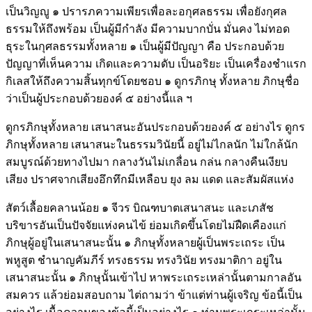
เป็นวิญญู ๑ ปรารภความเพียรเพื่อละอกุศลธรรม เพื่อยังกุศล
ธรรมให้ถึงพร้อม เป็นผู้มีกำลัง มีความบากบั่น มั่นคง ไม่ทอด
ธุระในกุศลธรรมทั้งหลาย ๑ เป็นผู้มีปัญญา คือ ประกอบด้วย
ปัญญาที่เห็นความ เกิดและความดับ เป็นอริยะ เป็นเครื่องชำแรก
กิเลสให้ถึงความสิ้นทุกข์โดยชอบ ๑ ดูกรภิกษุ ทั้งหลาย ภิกษุชื่อ
ว่าเป็นผู้ประกอบด้วยองค์ ๕ อย่างนี้แล ฯ
ดูกรภิกษุทั้งหลาย เสนาสนะอันประกอบด้วยองค์ ๕ อย่างไร ดูกร
ภิกษุทั้งหลาย เสนาสนะในธรรมวินัยนี้ อยู่ไม่ไกลนัก ไม่ใกล้นัก
สมบูรณ์ด้วยทางไปมา กลางวันไม่เกลื่อน กล่น กลางคืนเงียบ
เสียง ปราศจากเสียงอึกทึกมีเหลือบ ยุง ลม แดด และสัมผัสแห่ง
สัตว์เลื้อยคลานน้อย ๑ จีวร บิณฑบาตเสนาสนะ และเภสัช
บริขารอันเป็นปัจจัยแห่งคนไข้ ย่อมเกิดขึ้นโดยไม่ฝืดเคืองแก่
ภิกษุผู้อยู่ในเสนาสนะนั้น ๑ ภิกษุทั้งหลายผู้เป็นพระเถระ เป็น
พหูสูต ชำนาญคัมภีร์ ทรงธรรม ทรงวินัย ทรงมาติกา อยู่ใน
เสนาสนะนั้น ๑ ภิกษุนั้นเข้าไป หาพระเถระเหล่านั้นตามกาลอัน
สมควร แล้วย่อมสอบถาม ไต่ถามว่า ข้าแต่ท่านผู้เจริญ ข้อนี้เป็น