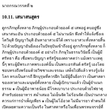
นาถกรณวรรคที่ ๒
10.11. เสนาสนสูตร
ดูกรภิกษุทั้งหลาย ภิกษุผู้ประกอบด้วยองค์ ๕ เสพอยู่ คบอยู่ซึ่ง
เสนาสนะอัน ประกอบด้วยองค์ ๕ ไม่นานนัก พึงทำให้แจ้งซึ่งเจ
โตวิมุติ ปัญญาวิมุติ อันหาอาสวะมิได้ เพราะอาสวะทั้งหลายสิ้น
ไป ด้วยปัญญาอันยิ่งเองในปัจจุบันเข้าถึงอยู่ ดูกรภิกษุทั้งหลาย ก็
ภิกษุผู้ประกอบด้วยองค์ ๕ อย่างไร ภิกษุในธรรมวินัยนี้ เป็นผู้มี
ศรัทธา คือ เชื่อพระปัญญา ตรัสรู้ของตถาคตว่า แม้เพราะเหตุ
นี้ๆ พระผู้มีพระภาคพระองค์นั้น เป็นพระอรหันต์ ตรัสรู้ เองโดย
ชอบทรงถึงพร้อมด้วยวิชชาและจรณะ เสด็จไปดีแล้ว ทรงรู้แจ้ง
โลก ทรงเป็นสารถี ฝึกบุรุษที่ควรฝึก ไม่มีผู้อื่นยิ่งกว่า เป็นศาสดา
ของเทวดาและมนุษย์ทั้งหลาย เป็นผู้เบิกบานแล้ว เป็นผู้จำแนก
ธรรม ๑ เป็นผู้มีอาพาธน้อย มีโรคเบาบาง ประกอบด้วยไฟธาตุ
สำหรับย่อยอาหาร สม่ำเสมอ ไม่เย็นจัด ไม่ร้อนจัด เป็นปานกลาง
ควรแก่การบำเพ็ญเพียร ๑ เป็นผู้ไม่โอ้อวด ไม่มีมารยา ทำตนให้
เปิดเผยตามความเป็นจริง ในศาสดาหรือในเพื่อนพรหมจรรย์ที่