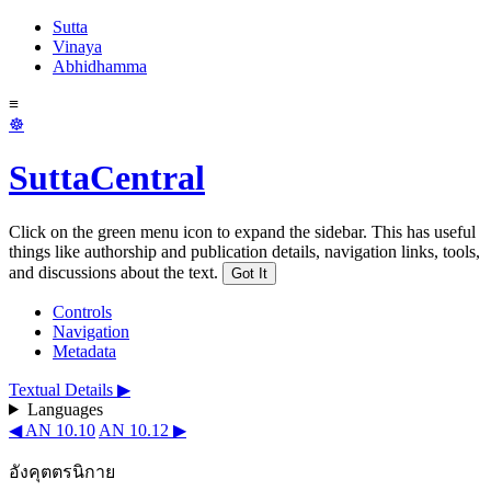
Sutta
Vinaya
Abhidhamma
≡
☸
SuttaCentral
Click on the green menu icon to expand the sidebar. This has useful
things like authorship and publication details, navigation links, tools,
and discussions about the text.
Got It
Controls
Navigation
Metadata
Textual Details ▶
Languages
◀ AN 10.10
AN 10.12 ▶
อังคุตตรนิกาย