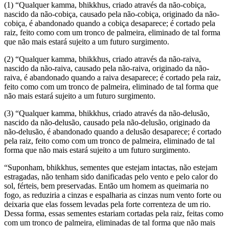
(1) “Qualquer kamma, bhikkhus, criado através da não-cobiça,
nascido da não-cobiça, causado pela não-cobiça, originado da não-
cobiça, é abandonado quando a cobiça desaparece; é cortado pela
raiz, feito como com um tronco de palmeira, eliminado de tal forma
que não mais estará sujeito a um futuro surgimento.
(2) “Qualquer kamma, bhikkhus, criado através da não-raiva,
nascido da não-raiva, causado pela não-raiva, originado da não-
raiva, é abandonado quando a raiva desaparece; é cortado pela raiz,
feito como com um tronco de palmeira, eliminado de tal forma que
não mais estará sujeito a um futuro surgimento.
(3) “Qualquer kamma, bhikkhus, criado através da não-delusão,
nascido da não-delusão, causado pela não-delusão, originado da
não-delusão, é abandonado quando a delusão desaparece; é cortado
pela raiz, feito como com um tronco de palmeira, eliminado de tal
forma que não mais estará sujeito a um futuro surgimento.
“Suponham, bhikkhus, sementes que estejam intactas, não estejam
estragadas, não tenham sido danificadas pelo vento e pelo calor do
sol, férteis, bem preservadas. Então um homem as queimaria no
fogo, as reduziria a cinzas e espalharia as cinzas num vento forte ou
deixaria que elas fossem levadas pela forte correnteza de um rio.
Dessa forma, essas sementes estariam cortadas pela raiz, feitas como
com um tronco de palmeira, eliminadas de tal forma que não mais