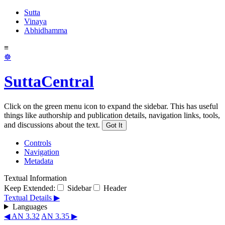
Sutta
Vinaya
Abhidhamma
≡
☸
SuttaCentral
Click on the green menu icon to expand the sidebar. This has useful
things like authorship and publication details, navigation links, tools,
and discussions about the text.
Got It
Controls
Navigation
Metadata
Textual Information
Keep Extended:
Sidebar
Header
Textual Details ▶
Languages
◀ AN 3.32
AN 3.35 ▶