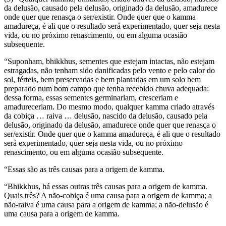
da delusão, causado pela delusão, originado da delusão, amadurece
onde quer que renasça o ser/existir. Onde quer que o kamma
amadureça, é ali que o resultado será experimentado, quer seja nesta
vida, ou no próximo renascimento, ou em alguma ocasião
subsequente.
“Suponham, bhikkhus, sementes que estejam intactas, não estejam
estragadas, não tenham sido danificadas pelo vento e pelo calor do
sol, férteis, bem preservadas e bem plantadas em um solo bem
preparado num bom campo que tenha recebido chuva adequada:
dessa forma, essas sementes germinariam, cresceriam e
amadureceriam. Do mesmo modo, qualquer kamma criado através
da cobiça … raiva … delusão, nascido da delusão, causado pela
delusão, originado da delusão, amadurece onde quer que renasça o
ser/existir. Onde quer que o kamma amadureça, é ali que o resultado
será experimentado, quer seja nesta vida, ou no próximo
renascimento, ou em alguma ocasião subsequente.
“Essas são as três causas para a origem de kamma.
“Bhikkhus, há essas outras três causas para a origem de kamma.
Quais três? A não-cobiça é uma causa para a origem de kamma; a
não-raiva é uma causa para a origem de kamma; a não-delusão é
uma causa para a origem de kamma.