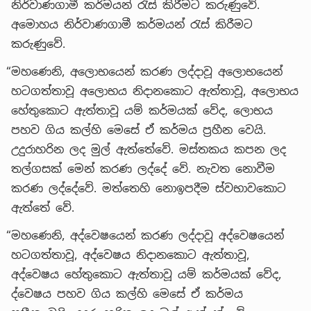
නිර්වාණගාමී කර්මයන් රැස් කිරීමට කරුණුවේ.
අමොහය නිර්වාණගාමී කර්මයන් රැස් කිරීමට
කරුණුවේ.
“මහණෙනි, අලොභයෙන් කරණ ලද්දාවූ අලොභයෙන්
හටගත්තාවූ අලොභය නිදානකොට ඇත්තාවූ, අලොභය
හේතුකොට ඇත්තාවූ යම් කර්මයක් වේද, ලොභය
පහව ගිය කල්හි මෙසේ ඒ කර්මය ප්‍රහීන වෙයි.
උදුරාහරින ලද මුල් ඇත්තේවේ. මස්තකය කපන ලද
තල්ගසක් මෙන් කරණ ලද්දේ වේ. නැවත නොවීම
කරණ ලද්දේවේ. මත්තෙහි නොඉපදීම ස්වභාවකොට
ඇත්තේ වේ.
“මහණෙනි, අද්වෙෂයෙන් කරණ ලද්දාවූ අද්වෙෂයෙන්
හටගත්තාවූ, අද්වෙෂය නිදානකොට ඇත්තාවූ,
අද්වෙෂය හේතුකොට ඇත්තාවූ යම් කර්මයක් වේද,
ද්වෙෂය පහව ගිය කල්හි මෙසේ ඒ කර්මය