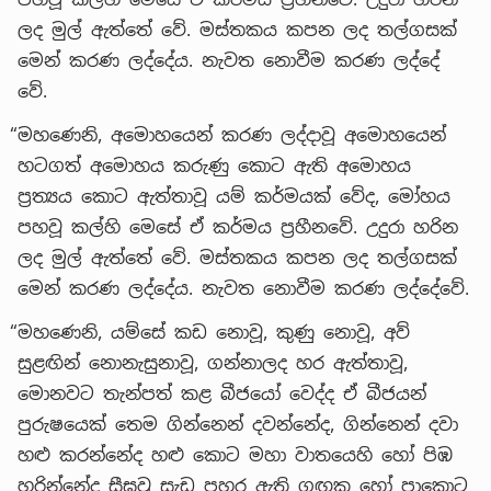
ලද මුල් ඇත්තේ වේ. මස්තකය කපන ලද තල්ගසක්
මෙන් කරණ ලද්දේය. නැවත නොවීම කරණ ලද්දේ
වේ.
“මහණෙනි, අමොහයෙන් කරණ ලද්දාවූ අමොහයෙන්
හටගත් අමොහය කරුණු කොට ඇති අමොහය
ප්‍රත්‍යය කොට ඇත්තාවූ යම් කර්මයක් වේද, මෝහය
පහවූ කල්හි මෙසේ ඒ කර්මය ප්‍රහීනවේ. උදුරා හරින
ලද මුල් ඇත්තේ වේ. මස්තකය කපන ලද තල්ගසක්
මෙන් කරණ ලද්දේය. නැවත නොවීම කරණ ලද්දේවේ.
“මහණෙනි, යම්සේ කඩ නොවූ, කුණු නොවූ, අව්
සුළඟින් නොනැසුනාවූ, ගන්නාලද හර ඇත්තාවූ,
මොනවට තැන්පත් කළ බීජයෝ වෙද්ද ඒ බීජයන්
පුරුෂයෙක් තෙම ගින්නෙන් දවන්නේද, ගින්නෙන් දවා
හළු කරන්නේද හළු කොට මහා වාතයෙහි හෝ පිඹ
හරින්නේද සීඝ්‍රවූ සැඩ පහර ඇති ගඟක හෝ පාකොට