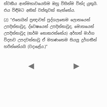
ස්වකීය ආත්මභාවයෙහිම ඔහු විසින්ම වින්ද යුතුයි.
එය විඳීමට අනික් වස්තුවක් නැත්තේය.
(2) “එහෙයින් ප්‍රඥාවත් පුද්ගලතෙම ලොභයෙන්
උපදින්නාවූද, ද්වෙෂයෙන් උපදින්නාවූද, මොහයෙන්
උපදින්නාවූද (කර්ම නොකරන්නේය) අර්හත් මාර්ග
විද්‍යාව උපදවන්නාවූ ඒ මහණතෙම සියලු දුර්ගතීන්
හරින්නේයයි (වදාළේය.)”
◀
▶