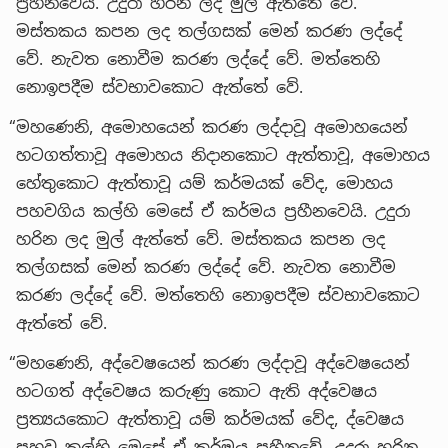
ප්‍රහීනවෙයි. උදුරා හරින ලද මුල් ඇත්තේ වේ.
මස්තකය කපන ලද තල්ගසක් මෙන් කරණ ලද්දේ
වේ. නැවත නොවීම කරණ ලද්දේ වේ. මත්තෙහි
නොඉපදීම ස්වභාවකොට ඇත්තේ වේ.
“මහණෙනි, අමොහයෙන් කරණ ලද්දාවූ අමොහයෙන්
හටගත්තාවූ අමොහය නිදානකොට ඇත්තාවූ, අමොහය
හේතුකොට ඇත්තාවූ යම් කර්මයක් වේද, මොහය
පහවගිය කල්හි මෙසේ ඒ කර්මය ප්‍රහීනවෙයි. උදුරා
හරින ලද මුල් ඇත්තේ වේ. මස්තකය කපන ලද
තල්ගසක් මෙන් කරණ ලද්දේ වේ. නැවත නොවීම
කරණ ලද්දේ වේ. මත්තෙහි නොඉපදීම ස්වභාවකොට
ඇත්තේ වේ.
“මහණෙනි, අද්වෙෂයෙන් කරණ ලද්දාවූ අද්වෙෂයෙන්
හටගත් අද්වෙෂය කරුණු කොට ඇති අද්වෙෂය
ප්‍රත්‍යයකොට ඇත්තාවූ යම් කර්මයක් වේද, ද්වෙෂය
පහවූ කල්හි මෙසේ ඒ කර්මය ප්‍රහීනවේ. උදුරා හරින