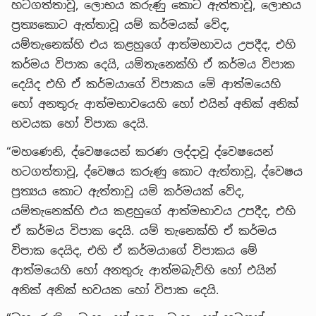
හටගත්තාවූ, ලොභය කරුණු කොට ඇත්තාවූ, ලොභය
ප්‍රත්‍යකොට ඇත්තාවූ යම් කර්මයක් වේද,
යම්තැනෙක්හි එය කළහුගේ ආත්මභාවය උපදීද, එහි
කර්මය විපාක දෙයි, යම්තැනෙක්හි ඒ කර්මය විපාක
දෙයිද එහි ඒ කර්මයාගේ විපාකය මේ ආත්මයෙහි
හෝ අනතුරු ආත්මභාවයෙහි හෝ එයින් අනික් අනික්
භවයක හෝ විපාක දෙයි.
“මහණෙනි, ද්වෙෂයෙන් කරණ ලද්දාවූ ද්වෙෂයෙන්
හටගත්තාවූ, ද්වෙෂය කරුණු කොට ඇත්තාවූ, ද්වෙෂය
ප්‍රත්‍යය කොට ඇත්තාවූ යම් කර්මයක් වේද,
යම්තැනෙක්හි එය කළහුගේ ආත්මභාවය උපදීද, එහි
ඒ කර්මය විපාක දෙයි. යම් තැනෙක්හි ඒ කර්මය
විපාක දෙයිද, එහි ඒ කර්මයාගේ විපාකය මේ
ආත්මයෙහි හෝ අනතුරු ආත්මබැව්හි හෝ එයින්
අනික් අනික් භවයක හෝ විපාක දෙයි.