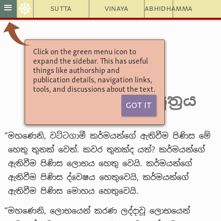
☸
≡
Sutta
Vinaya
Abhidhamma
Click on the green menu icon to
අංගුත්තර නිකාය
expand the sidebar. This has useful
එක නිපාතය
things like authorship and
publication details, navigation links,
4. දේවදූත වර්ගය
tools, and discussions about the text.
34. කම්මනිදාන සූත්‍රය
Got It
“මහණෙනි, වට්ටගාමී කර්මයන්ගේ ඇතිවීම පිණිස මේ
හෙතු තුනක් වෙත්. කවර තුනක්ද යත්? කර්මයන්ගේ
ඇතිවීම පිණිස ලොභය හෙතු වෙයි. කර්මයන්ගේ
ඇතිවීම පිණිස ද්වෙෂය හෙතුවෙයි, කර්මයන්ගේ
ඇතිවීම පිණිස මොහය හෙතුවෙයි.
“මහණෙනි, ලොභයෙන් කරණ ලද්දාවූ ලොභයෙන්