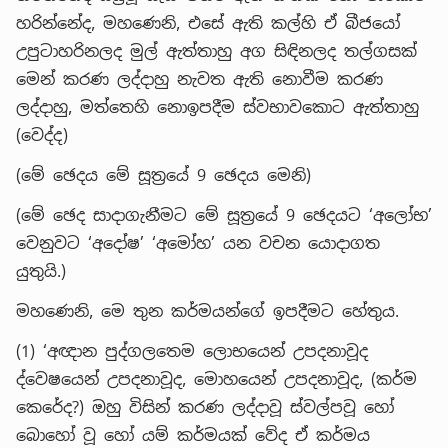
හරින්නේද, මහණෙනි, එසේ ඇති කල්හි ඒ බීජයෝ
උපුටාහරිනලද මුල් ඇත්තාහු අග සිඳිනලද තල්ගසක්
මෙන් කරණ ලද්දාහු නැවත ඇති නොවීම කරණ
ලද්දාහු, මත්තෙහි නොඉපදීම ස්වභාවකොට ඇත්තාහු
(වෙද්ද)
(මේ ඡෙදය මේ සූත්‍රයේ 9 ඡෙදය මෙනි)
(මේ ඡෙද සාදාගැනීමට මේ සූත්‍රයේ 9 ඡෙදයට ‘අලෝභ’
වෙනුවට ‘අදෝෂ’ ‘අමෝහ’ යන වචන යොදාගත
යුතුයි.)
මහණෙනි, මෙ තුන කර්මයන්ගේ ඉපදීමට හේතුය.
(1) ‘අඥාන පුද්ගලතෙම ලොභයෙන් උපදනාවූද
ද්වෙෂයෙන් උපදනාවූද, මොහයෙන් උපදනාවූද, (කර්ම
කෙරේද?) ඔහු විසින් කරණ ලද්දාවූ ස්වල්පවූ හෝ
බොහෝ වූ හෝ යම් කර්මයක් වේද ඒ කර්මය