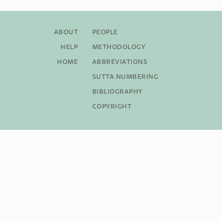
About
People
Help
Methodology
Home
Abbreviations
Sutta Numbering
Bibliography
Copyright