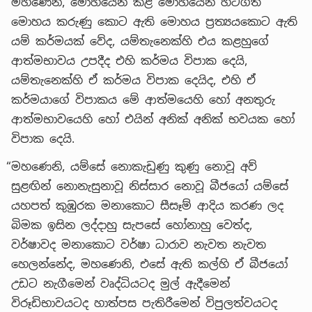
“මහණෙනි, මොහයෙන් කළ මොහයෙන් හටගත්
මොහය කරුණු කොට ඇති මොහය ප්‍රත්‍යයකොට ඇති
යම් කර්මයක් වේද, යම්තැනෙක්හි එය කළහුගේ
ආත්මභාවය උපදීද එහි කර්මය විපාක දෙයි,
යම්තැනෙක්හි ඒ කර්මය විපාක දෙයිද, එහි ඒ
කර්මයාගේ විපාකය මේ ආත්මයෙහි හෝ අනතුරු
ආත්මභාවයෙහි හෝ එයින් අනික් අනික් භවයක හෝ
විපාක දෙයි.
“මහණෙනි, යම්සේ නොකැඩුණු කුණු නොවූ අව්
සුළඟින් නොනැසුනාවූ නිස්සාර නොවූ බීජයෝ යම්සේ
යහපත් කුඹුරක මනාකොට සීසෑම් ආදිය කරණ ලද
බිමක ඉසින ලද්දාහු සැපසේ හෝනාහු වෙත්ද,
වර්ෂාවද මනාකොට වර්ෂා ධාරාව නැවත නැවත
හෙලන්නේද, මහණෙනි, එසේ ඇති කල්හි ඒ බීජයෝ
උඩට නැගීමෙන් වෘද්ධියටද මුල් ඇදීමෙන්
විරූඩිභාවයටද හාත්පස පැතිරීමෙන් විපුලත්වයටද