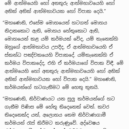
මේ ආත්මයෙහි හෝ අනතුරු ආත්මභාවයෙහි හෝ
අනික් අනික් ආත්මභාවයක හෝ විපාක දෙයි.”
“මහණෙනි, එසේම මොහයෙන් හටගත් මොහය
නිදානකොට ඇති, මොහය හේතුකොට ඇති,
මොහයෙන් කළ යම් කර්මයක් වේද, යම් තැනෙක්හි
ඔහුගේ ආත්මභාවය උපදීද, ඒ ආත්මභාවයෙහි ඒ
ස්කන්ධ පඤ්චකයෙහි විපාකදේ. යම්තැනෙක්හි ඒ
කර්මය විපාකදේද, එහි ඒ කර්මයාගේ විපාක විඳී. මේ
ආත්මයෙහි හෝ අනතුරු ආත්මභාවයෙහි හෝ අනික්
අනික් ආත්මභාවයක හෝ විපාක දෙයි.” මහණෙනි,
කර්මයන්ගේ හටගැනීමට මේ හෙතු තුනයි.
“මහණෙනි, නිර්වාණයට යන සුලු කර්මයන්ගේ හට
ගැනීම පිණිස මේ හේතු තිදෙනෙක් වෙත්. කවර
තිදෙනෙක්ද යත්, අලොභය තෙම නිර්වාණගාමී
කර්මයන් රැස් කිරීමට කරුණුවේ. අද්වෙෂය