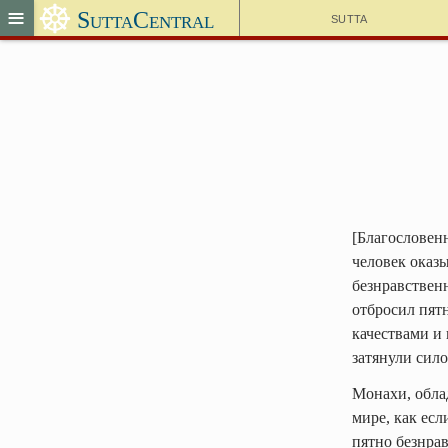
☸
≡
SuttaCentral
Sutta
[Благословенн
человек оказы
безнравственн
отбросил пятн
качествами и 
затянули сило
Монахи, облад
мире, как есл
пятно безнра