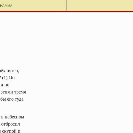
dhamma
ёх пятен,
? (1) Он
 и не
 этими тремя
 бы его туда
я в небесном
и отбросил
е скупой и