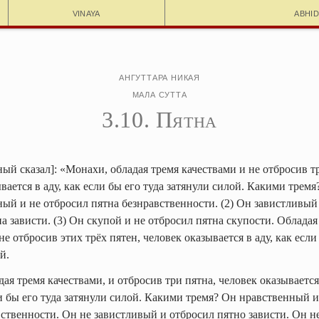
Vinaya
Abhi
Ангуттара Никая
Мала сутта
3.10. Пятна
ый сказал]: «Монахи, обладая тремя качествами и не отбросив тр
вается в аду, как если бы его туда затянули силой. Какими тремя
ый и не отбросил пятна безнравственности. (2) Он завистливый
а зависти. (3) Он скупой и не отбросил пятна скупости. Обладая
не отбросив этих трёх пятен, человек оказывается в аду, как если
й.
ая тремя качествами, и отбросив три пятна, человек оказываетс
и бы его туда затянули силой. Какими тремя? Он нравственный 
вственности. Он не завистливый и отбросил пятно зависти. Он н