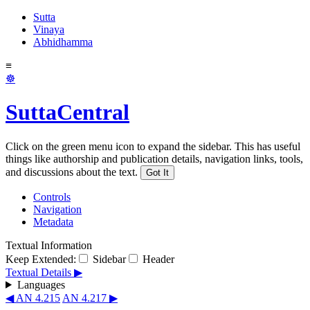
Sutta
Vinaya
Abhidhamma
≡
☸
SuttaCentral
Click on the green menu icon to expand the sidebar. This has useful
things like authorship and publication details, navigation links, tools,
and discussions about the text.
Got It
Controls
Navigation
Metadata
Textual Information
Keep Extended:
Sidebar
Header
Textual Details ▶
Languages
◀ AN 4.215
AN 4.217 ▶