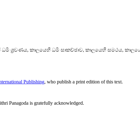
ර්‍ම ශ්‍රවණය, කාලයෙහි ධර්‍ම සාකච්ඡාව, කාලයෙහි සමථය, කාලය
ternational Publishing
, who publish a print edition of this text.
thri Panagoda is gratefully acknowledged.