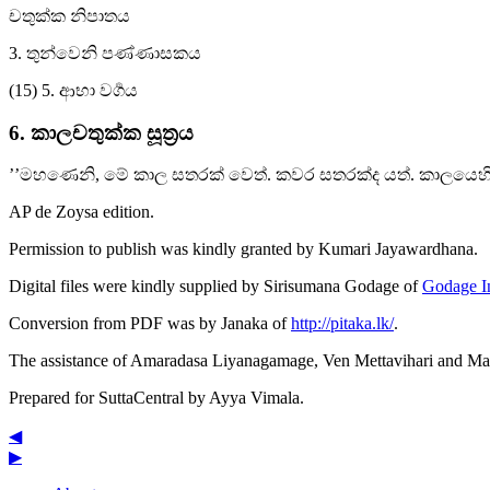
චතුක්ක නිපාතය
3. තුන්වෙනි පණ්ණාසකය
(15) 5. ආභා වර්‍ගය
6. කාලචතුක්ක සූත්‍රය
’’මහණෙනි, මේ කාල සතරක් වෙත්. කවර සතරක්ද යත්. කාලයෙහි ධ
AP de Zoysa
edition.
Permission to publish was kindly granted by Kumari Jayawardhana.
Digital files were kindly supplied by Sirisumana Godage of
Godage In
Conversion from PDF was by Janaka of
http://pitaka.lk/
.
The assistance of Amaradasa Liyanagamage, Ven Mettavihari and Mai
Prepared for SuttaCentral by
Ayya Vimala
.
◀
▶