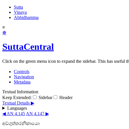
Sutta
Vinaya
Abhidhamma
≡
☸
SuttaCentral
Click on the green menu icon to expand the sidebar. This has useful thi
Controls
Navigation
Metadata
Textual Information
Keep Extended:
Sidebar
Header
Textual Details ▶
Languages
◀ AN 4.145
AN 4.147 ▶
අඞ්ගුත්තරනිකායො