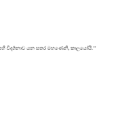
ෙහි විදර්‍ශනාව යන සතර මහණෙනි, කාලයෝයි.’’