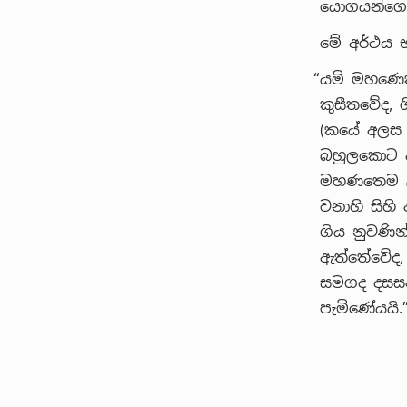
යොගයන්ගෙන්
මේ අර්ථය භ
“යම් මහණෙක
කුසීතවේද, 
(කයේ අලස 
බහුලකොට ඇ
මහණතෙම උත
වනාහි සිහි
ගිය නුවණින
ඇත්තේවේද, 
සමගද දසසං
පැමිණේයයි.