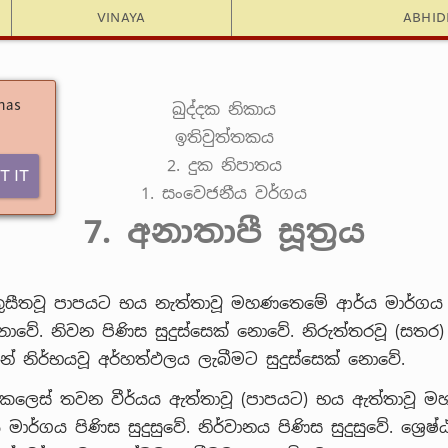
Vinaya
Abhi
 has
ඛුද්දක නිකාය
ඉතිවුත්තකය
2. දුක නිපාතය
t It
1. සංවෙජනීය වර්ගය
7. අනාතාපී සූත්‍රය
ුසීතවූ පාපයට භය නැත්තාවූ මහණතෙමේ ආර්ය මාර්ගය 
 නොවේ. නිවන පිණිස සුදුස්සෙක් නොවේ. නිරුත්තරවූ (සතර)
 නිර්භයවූ අර්හත්ඵලය ලැබීමට සුදුස්සෙක් නොවේ.
ෙලෙස් තවන වීර්යය ඇත්තාවූ (පාපයට) භය ඇත්තාවූ 
මාර්ගය පිණිස සුදුසුවේ. නිර්වානය පිණිස සුදුසුවේ. ශ්‍රෙෂ