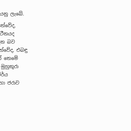
යනු ලැබේ.
තේවේද,
 ථීනයද
ෙන බව
ේවේද, එබඳු
ක් තෙමේ
ුහුකුරා
ර්ය
 හා ජරාව