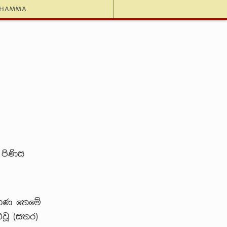
dhamma
පිණිස
මහණ තෙමේ
්ඨවූ (සතර)