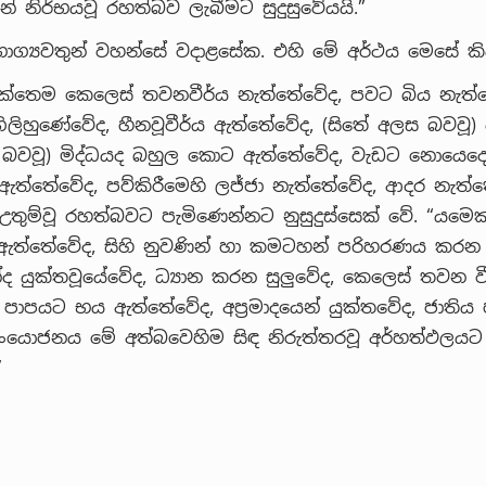
 නිර්භයවූ රහත්බව ලැබීමට සුදුසුවේයයි.”
ාග්‍යවතුන් වහන්සේ වදාළසේක. එහි මේ අර්ථය මෙසේ කි
්තෙම කෙලෙස් තවනවීර්ය නැත්තේවේද, පවට බිය නැත්
ගිලිහුණේවේද, හීනවූවීර්ය ඇත්තේවේද, (සිතේ අලස බවවූ)
බවවූ) මිද්ධයද බහුල කොට ඇත්තේවේද, වැඩට නොයෙද
ත්තේවේද, පව්කිරීමෙහි ලජ්ජා නැත්තේවේද, ආදර නැත්ත
ුම්වූ රහත්බවට පැමිණෙන්නට නුසුදුස්සෙක් වේ. “යමෙ
 ඇත්තේවේද, සිහි නුවණින් හා කමටහන් පරිහරණය කරන ම
්ද යුක්තවූයේවේද, ධ්‍යාන කරන සුලුවේද, කෙලෙස් තවන වී
පාපයට භය ඇත්තේවේද, අප්‍රමාදයෙන් යුක්තවේද, ජාතිය
යොජනය මේ අත්බවෙහිම සිඳ නිරුත්තරවූ අර්හත්ඵලයට
”