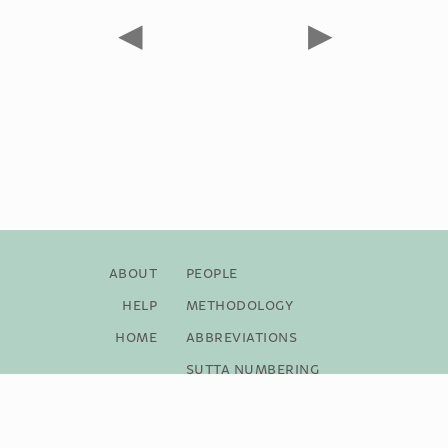
◀
▶
About
People
Help
Methodology
Home
Abbreviations
Sutta Numbering
Bibliography
Copyright