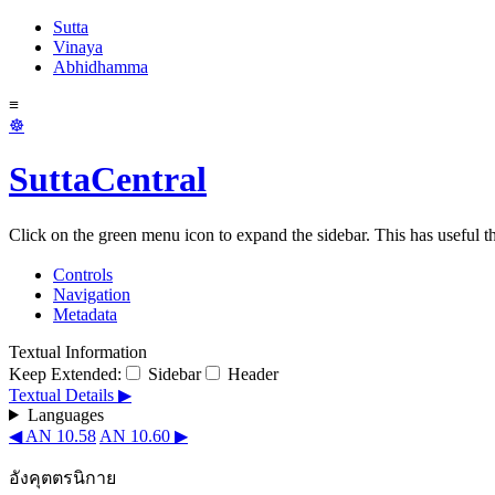
Sutta
Vinaya
Abhidhamma
≡
☸
SuttaCentral
Click on the green menu icon to expand the sidebar. This has useful thi
Controls
Navigation
Metadata
Textual Information
Keep Extended:
Sidebar
Header
Textual Details ▶
Languages
◀ AN 10.58
AN 10.60 ▶
อังคุตตรนิกาย