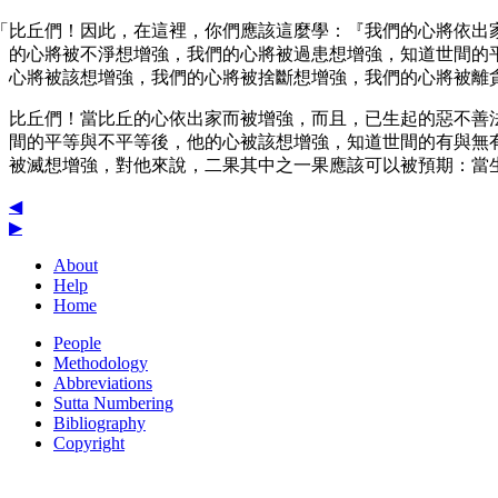
「比丘們！因此，在這裡，你們應該這麼學：『我們的心將依出
的心將被不淨想增強，我們的心將被過患想增強，知道世間的
心將被該想增強，我們的心將被捨斷想增強，我們的心將被離
比丘們！當比丘的心依出家而被增強，而且，已生起的惡不善
間的平等與不平等後，他的心被該想增強，知道世間的有與無
被滅想增強，對他來說，二果其中之一果應該可以被預期：當
◀
▶
About
Help
Home
People
Methodology
Abbreviations
Sutta Numbering
Bibliography
Copyright