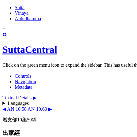
Sutta
Vinaya
Abhidhamma
≡
☸
SuttaCentral
Click on the green menu icon to expand the sidebar. This has useful thi
Controls
Navigation
Metadata
Textual Details ▶
Languages
◀ AN 10.58
AN 10.60 ▶
增支部10集59經
出家經