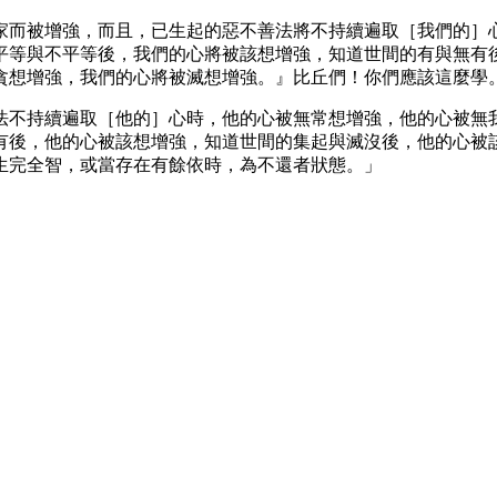
家而被增強，而且，已生起的惡不善法將不持續遍取［我們的］
平等與不平等後，我們的心將被該想增強，知道世間的有與無有
貪想增強，我們的心將被滅想增強。』比丘們！你們應該這麼學
法不持續遍取［他的］心時，他的心被無常想增強，他的心被無
有後，他的心被該想增強，知道世間的集起與滅沒後，他的心被
生完全智，或當存在有餘依時，為不還者狀態。」